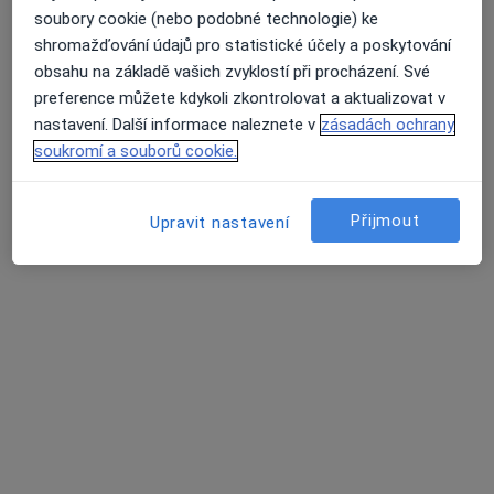
Mikroskopické vyšetření
soubory cookie (nebo podobné technologie) ke
Nádorové markery
shromažďování údajů pro statistické účely a poskytování
Neurologické vyšetření
obsahu na základě vašich zvyklostí při procházení. Své
Průměrné hodnocení na Apple a Play Store 4.5
Onkologická diagnostika
preference můžete kdykoli zkontrolovat a aktualizovat v
Onkologické konzultace
nastavení. Další informace naleznete v
zásadách ochrany
Poradenství pro rodiče
soukromí a souborů cookie.
Poúrazové vyšetření
Prenatální vyšetření
Předoperační vyšetření
Přijmout
Upravit nastavení
Psychologické testy
Testy osobnosti
Vyšetření štítné žlázy
Stránky