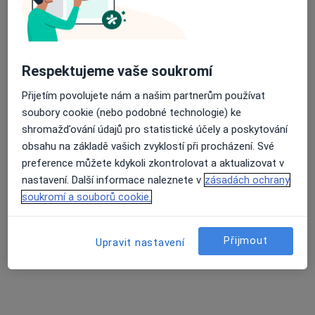
Průměrné hodnocení na Apple a Play Store 4.5
Mgr. Veronika Plančíková
Respektujeme vaše soukromí
·
Více
Psycholog
6 názorů
Přijetím povolujete nám a našim partnerům používat
soubory cookie (nebo podobné technologie) ke
Vančurova 2904, Tábor
•
Mapa
shromažďování údajů pro statistické účely a poskytování
psycholog Mgr. Veronika Plančíková
obsahu na základě vašich zvyklostí při procházení. Své
Psychologické konzultace
od 900 kč
preference můžete kdykoli zkontrolovat a aktualizovat v
Tento specialista nenabízí online rezervaci termínu na této adrese.
nastavení. Další informace naleznete v
zásadách ochrany
soukromí a souborů cookie.
Rezervovat termín
Přijmout
Upravit nastavení