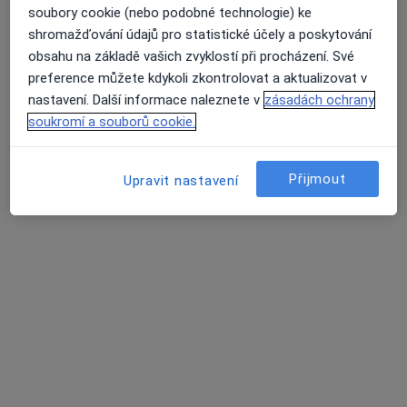
soubory cookie (nebo podobné technologie) ke
242 názorů
shromažďování údajů pro statistické účely a poskytování
Moravcova 261/5, Kroměříž
•
Mapa
obsahu na základě vašich zvyklostí při procházení. Své
Průměrné hodnocení na Apple a Play Store 4.5
MUDr. Petr Bozděch
preference můžete kdykoli zkontrolovat a aktualizovat v
Tento specialista nenabízí online rezervaci termínu na této adrese.
nastavení. Další informace naleznete v
zásadách ochrany
soukromí a souborů cookie.
Rezervovat termín
Přijmout
Upravit nastavení
Hlavní Stránka
Gynekolog
Kroměříž
Změna města
Změna města
Pojišťovna Vzp, A.s.
Změna města
Stránky