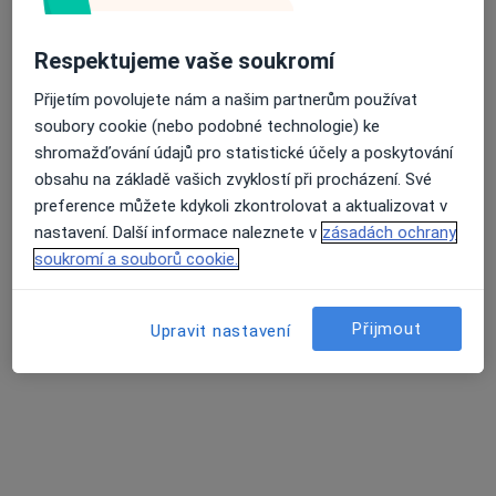
·
Více
Fyzioterapeut, Alergolog, Chirurg
236 názorů
Respektujeme vaše soukromí
Průměrné hodnocení na Apple a Play Store 4.5
Dr. Martínka 7/1491, Ostrava
•
Mapa
Přijetím povolujete nám a našim partnerům používat
Poliklinika Hrabůvka s.r.o.
soubory cookie (nebo podobné technologie) ke
Tato klinika nemá specialisty s dostupnými termíny v online kalendáři
shromažďování údajů pro statistické účely a poskytování
obsahu na základě vašich zvyklostí při procházení. Své
Zobrazit profil
preference můžete kdykoli zkontrolovat a aktualizovat v
nastavení. Další informace naleznete v
zásadách ochrany
soukromí a souborů cookie.
Přijmout
Upravit nastavení
MUDr. Ladislav Potěšil
Fyzioterapeut