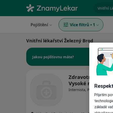
specializ
Pojištění
Více filtrů
•
1
Vnitřní lékařství Železný Brod
Jakou pojišťovnu máte?
Zdravotní středis
Vysoké nad Jizerou
Respekt
Internista, Praktický lékař
Přijetím p
technologi
základě vaš
aktualizova