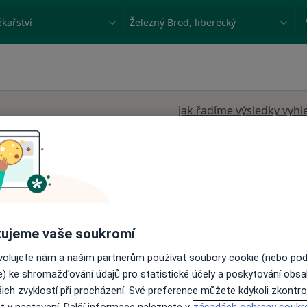
ace, nemoc nebo příjmení
Město nebo region
Jak řadíme výsledky vyhl
ko
Dnes
Zítra
Po
Út
 s.r.o.
8 Srpen
9 Srpen
10 Srpen
11 Srpe
ujeme vaše soukromí
ovolujete nám a našim partnerům používat soubory cookie (nebo po
Online rezervace termínu není k dispozic
e) ke shromažďování údajů pro statistické účely a poskytování obs
ich zvyklostí při procházení. Své preference můžete kdykoli zkontro
Zobrazit profil
t v nastavení. Další informace naleznete v
zásadách ochrany soukr