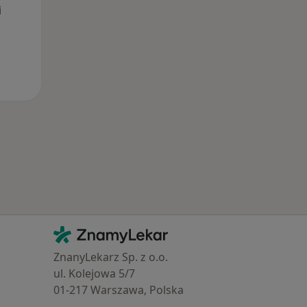
i
Kontakt
ZnamyLekar - Hlavní stránka
ZnanyLekarz Sp. z o.o.
ul. Kolejowa 5/7
01-217 Warszawa, Polska