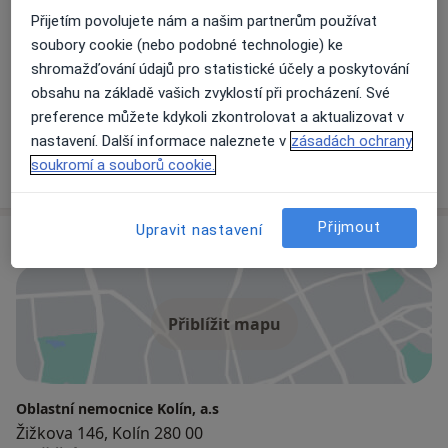
Přijetím povolujete nám a našim partnerům používat
Diabetolog
soubory cookie (nebo podobné technologie) ke
shromažďování údajů pro statistické účely a poskytování
obsahu na základě vašich zvyklostí při procházení. Své
MUDr. Markéta Brettová
preference můžete kdykoli zkontrolovat a aktualizovat v
Diabetolog
nastavení. Další informace naleznete v
zásadách ochrany
soukromí a souborů cookie.
Přijmout
Upravit nastavení
Adresa
Přiblížit mapu
Oblastní nemocnice Kolín, a.s
Žižkova 146, Kolín 280 00