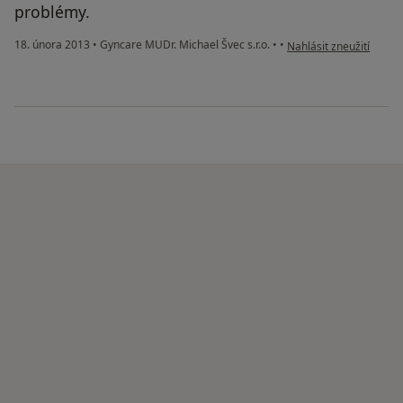
problémy.
podle názoru uživatele
18. února 2013
•
Gyncare MUDr. Michael Švec s.r.o.
•
•
Nahlásit zneužití