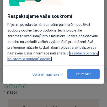
Adresa 1
Adresa 2
Respektujeme vaše soukromí
Přijetím povolujete nám a našim partnerům používat
soubory cookie (nebo podobné technologie) ke
Přiblížit mapu
shromažďování údajů pro statistické účely a poskytování
obsahu na základě vašich zvyklostí při procházení. Své
preference můžete kdykoli zkontrolovat a aktualizovat v
Gyncare MUDr. Michael Švec s.r.o.
nastavení. Další informace naleznete v
zásadách ochrany
Slovanská 114/2696, Plzeň 32600
soukromí a souborů cookie.
Přijmout
Upravit nastavení
Názory o lékařích (1)
1 názor