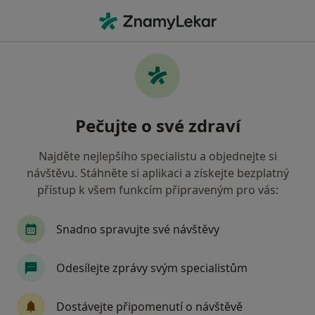
Hla
Dentální Hygiena • Mělník, středočeský
Filtry
• 1
Mapa
Dentální hygiena Mělník
Pečujte o své zdraví
Jak řadíme výsledky vyhledávání?
Najděte nejlepšího specialistu a objednejte si
návštěvu. Stáhněte si aplikaci a získejte bezplatný
Jakou pojišťovnu máte?
přístup k všem funkcím připraveným pro vás:
Snadno spravujte své návštěvy
Odesílejte zprávy svým specialistům
Dostávejte připomenutí o návštěvě