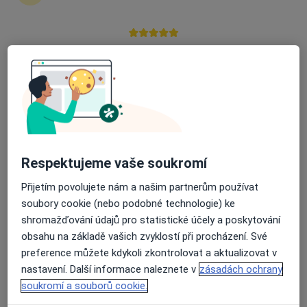
CLINIC+
Dentální hygienistka, hygienista, Zubař, Stomatochirurg
Průměrné hodnocení na Apple a Play Store 4.5
17 názorů
Adresa 1
Adresa 2
Pražská 36, Mělník
•
Mapa
CLINIC+
Tato klinika nemá specialisty s dostupnými termíny v online kalendáři
Respektujeme vaše soukromí
Přijetím povolujete nám a našim partnerům používat
Zobrazit profil
soubory cookie (nebo podobné technologie) ke
shromažďování údajů pro statistické účely a poskytování
obsahu na základě vašich zvyklostí při procházení. Své
preference můžete kdykoli zkontrolovat a aktualizovat v
nastavení. Další informace naleznete v
zásadách ochrany
soukromí a souborů cookie.