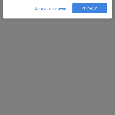
Přijmout
Upravit nastavení
ADONIS DENTAL Neratovice
Dentální hygienistka, hygienista, Parodontolog, Zubař
2 názory
Hamplova 1498, Neratovice
•
Mapa
ADONIS DENTAL Neratovice
Tato klinika nemá specialisty s dostupnými termíny v online kalendáři
Zobrazit profil
K dispozici jsou specialisté
Tito specialisté se nacházejí mimo Mělník,
středočeský, v oblastech blízkých vašemu
vyhledávání.