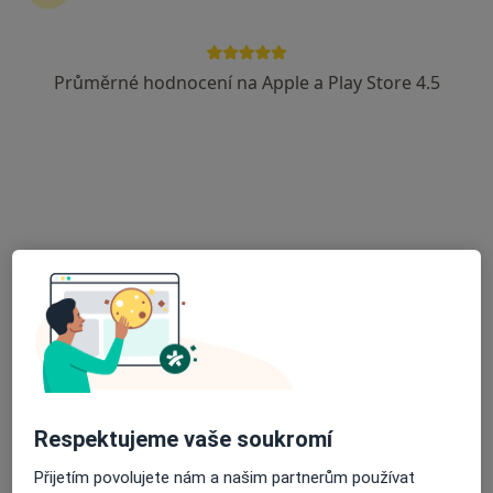
Průměrné hodnocení na Apple a Play Store 4.5
MUDr. Jiřina Johanidesová
Revmatolog
16 názorů
K.Čapka 211/1, Děčín
•
Mapa
Ord. lékaře specialisty -int.+revmatol
Tento specialista nenabízí online rezervaci termínu na této adrese.
Rezervovat termín
Respektujeme vaše soukromí
Přijetím povolujete nám a našim partnerům používat