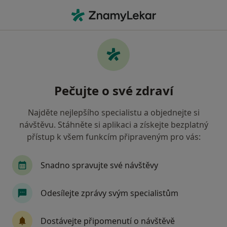
Hla
Revmatolog • Ústí Nad Labem-Město, Ústí nad Labem, ústecký
Filtry
Mapa
Revmatolog, Ústí Nad Labem-Město, Ústí
Pečujte o své zdraví
nad Labem
Jak řadíme výsledky vyhledávání?
Najděte nejlepšího specialistu a objednejte si
návštěvu. Stáhněte si aplikaci a získejte bezplatný
přístup k všem funkcím připraveným pro vás:
Jakou pojišťovnu máte?
Oborová zdravotní pojišťovna
Snadno spravujte své návštěvy
Odesílejte zprávy svým specialistům
Dostávejte připomenutí o návštěvě