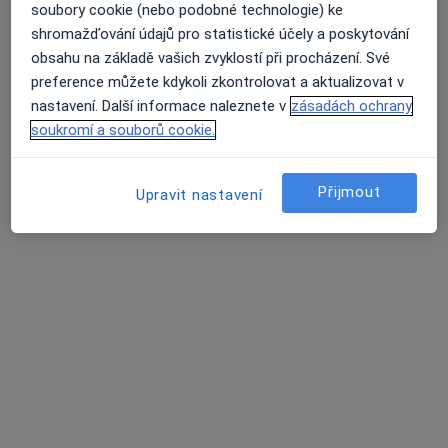
soubory cookie (nebo podobné technologie) ke
shromažďování údajů pro statistické účely a poskytování
obsahu na základě vašich zvyklostí při procházení. Své
ÚSTECKÁ POLIKLINIKA, s.r.o. -
preference můžete kdykoli zkontrolovat a aktualizovat v
EUROCLINICUM a.s.
nastavení. Další informace naleznete v
zásadách ochrany
·
Více
Revmatolog, Alergolog, Chirurg
soukromí a souborů cookie.
52 názorů
Masarykova 92, Ústí nad Labem
•
Mapa
Přijmout
Upravit nastavení
ÚSTECKÁ POLIKLINIKA, s.r.o. - EUROCLINICUM a.s.
Tato klinika nemá specialisty s dostupnými termíny v online kalendáři
Zobrazit profil