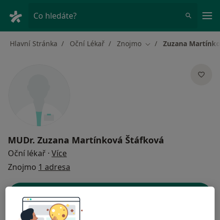
Hla
Co hledáte?
Hlavní Stránka
Oční Lékař
Znojmo
Zuzana Martínko
Změna města
MUDr.
Zuzana Martínková Štáfková
o specializacích
Oční lékař
·
Více
Znojmo
1 adresa
Kontaktní údaje