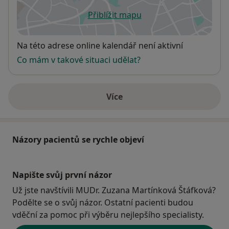
Přiblížit mapu
se otevře v nové záložce
Dostupnost
Na této adrese online kalendář není aktivní
Co mám v takové situaci udělat?
Více
o adrese
Názory pacientů se rychle objeví
Napište svůj první názor
Už jste navštívili MUDr. Zuzana Martínková Štáfková?
Podělte se o svůj názor. Ostatní pacienti budou
vděční za pomoc při výběru nejlepšího specialisty.