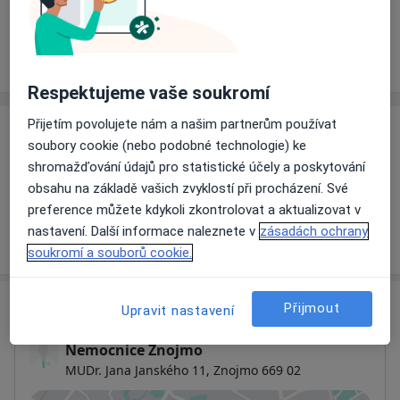
Rezervovat termín
Ceník
Adresy
Názory pacientů
Respektujeme vaše soukromí
Přijetím povolujete nám a našim partnerům používat
Ceník
soubory cookie (nebo podobné technologie) ke
shromažďování údajů pro statistické účely a poskytování
Informace o službách a cenách nejsou k dispozici
obsahu na základě vašich zvyklostí při procházení. Své
Tento specialista ještě nepřidával žádné informace o
preference můžete kdykoli zkontrolovat a aktualizovat v
svých službách.
nastavení. Další informace naleznete v
zásadách ochrany
soukromí a souborů cookie.
Adresa
Přijmout
Upravit nastavení
Nemocnice Znojmo
MUDr. Jana Janského 11,
Znojmo
669 02