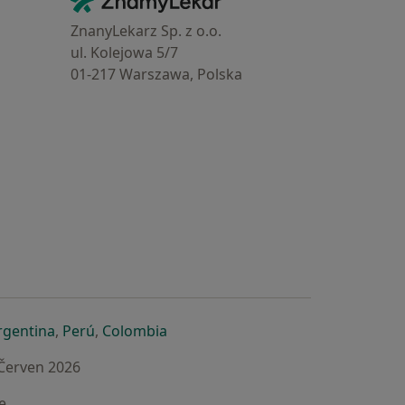
Kontakt
ZnanyLekarz Sp. z o.o.
ul. Kolejowa 5/7
01-217 Warszawa, Polska
e
é záložce
 v nové záložce
otevře v nové záložce
se otevře v nové záložce
se otevře v nové záložce
se otevře v nové záložce
rgentina
,
Perú
,
Colombia
 Červen 2026
e