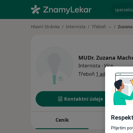
specializ
Hlavní Stránka
Internista
Třeboň
Zuzana
Změna měst
MUDr.
Zuzana Mach
o special
Internista
·
Více
Třeboň
1 adresa
Kontaktní údaje
Respekt
Ceník
Adresy
Přijetím p