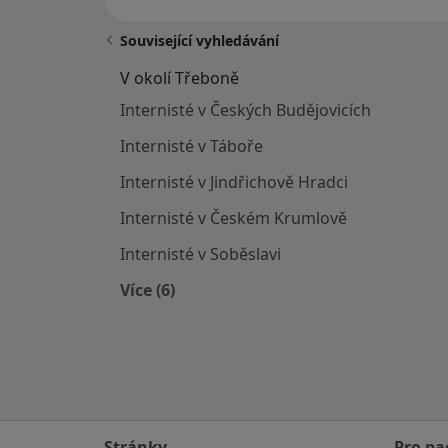
Související vyhledávání
V okolí Třeboně
Internisté v Českých Budějovicích
Internisté v Táboře
Internisté v Jindřichově Hradci
Internisté v Českém Krumlově
Internisté v Soběslavi
Více (6)
Více v kategorii: V okolí Třeboně
Stránky
Pro pa