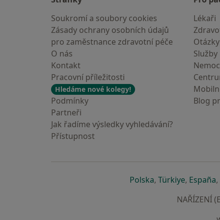
Soukromí a soubory cookies
Lékaři
Zásady ochrany osobních údajů
Zdravot
pro zaměstnance zdravotní péče
Otázky
O nás
Služby
Kontakt
Nemoc
Pracovní příležitosti
Centr
Mobilní
Hledáme nové kolegy!
Podmínky
Blog p
Partneři
Jak řadíme výsledky vyhledávání?
Přístupnost
se otevře v nové 
se otevře
s
Polska
,
Türkiye
,
España
,
NAŘÍZENÍ (E