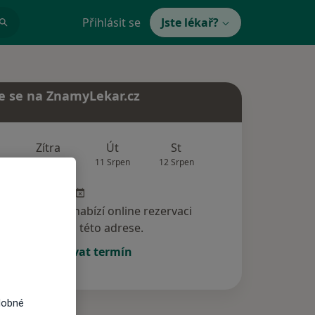
Přihlásit se
Jste lékař?
e se na ZnamyLekar.cz
Zítra
Út
St
Čt
Pá
10 Srpen
11 Srpen
12 Srpen
13 Srpen
14 Srp
specialista nenabízí online rezervaci
termínu na této adrese.
Rezervovat termín
dobné