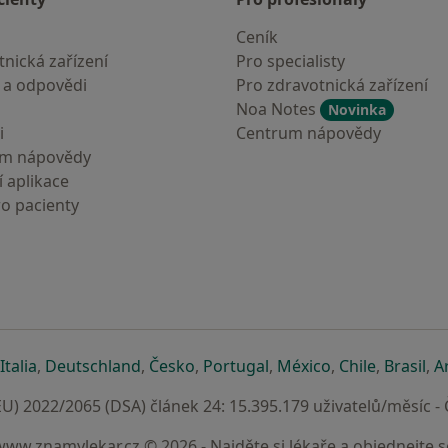
Ceník
nická zařízení
Pro specialisty
 a odpovědi
Pro zdravotnická zařízení
Noa Notes
Novinka
i
Centrum nápovědy
um nápovědy
 aplikace
ro pacienty
záložce
 v nové záložce
e otevře v nové záložce
se otevře v nové záložce
se otevře v nové záložce
se otevře v nové záložce
se otevře v nové záložc
se otevře v nov
se otevře
se 
Italia
,
Deutschland
,
Česko
,
Portugal
,
México
,
Chile
,
Brasil
,
A
U) 2022/2065 (DSA) článek 24: 15.395.179 uživatelů/měsíc -
www.znamylekar.cz © 2026 - Najděte si lékaře a objednejte s