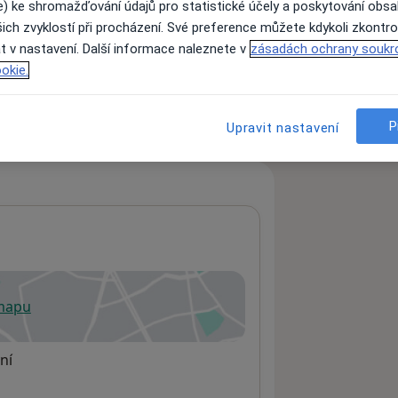
e) ke shromažďování údajů pro statistické účely a poskytování obs
ich zvyklostí při procházení. Své preference můžete kdykoli zkontro
t v nastavení. Další informace naleznete v
zásadách ochrany soukr
ách nejsou k dispozici
okie.
ádné informace o svých službách.
P
Upravit nastavení
 mapu
 otevře v nové záložce
ní