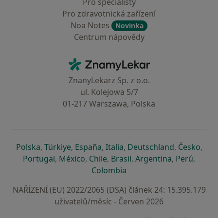
Pro specialisty
Pro zdravotnická zařízení
Noa Notes
Novinka
Centrum nápovědy
Kontakt
ZnamyLekar - Hlavní stránka
ZnanyLekarz Sp. z o.o.
ul. Kolejowa 5/7
01-217 Warszawa, Polska
se otevře v nové záložce
se otevře v nové záložce
se otevře v nové záložce
se otevře v nové záložce
se otevře v 
se o
Polska
,
Türkiye
,
España
,
Italia
,
Deutschland
,
Česko
,
se otevře v nové záložce
se otevře v nové záložce
se otevře v nové záložce
se otevře v nové záložc
se otevře v 
se ote
Portugal
,
México
,
Chile
,
Brasil
,
Argentina
,
Perú
,
se otevře v nové záložce
Colombia
NAŘÍZENÍ (EU) 2022/2065 (DSA) článek 24: 15.395.179
uživatelů/měsíc - Červen 2026