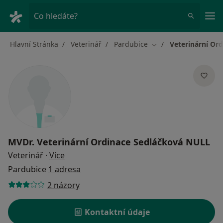
Hla
Co hledáte?
Hlavní Stránka
Veterinář
Pardubice
Veterinární Or
Změna města
MVDr.
Veterinární Ordinace Sedláčková NULL
o specializacích
Veterinář
·
Více
Pardubice
1 adresa
2 názory
Kontaktní údaje