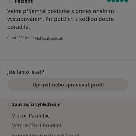
Pacient
Velmi příjemná doktorka s profesionálním
vystupováním. Při potížích s kočkou dobře
poradila.
podle názoru uživatele Pacient
9. září 2010
•
•
•
Nahlásit zneužití
Jste tento lékař?
Upravit nebo spravovat profil
Související vyhledávání
V okolí Pardubic
Veterináři v Chrudimi