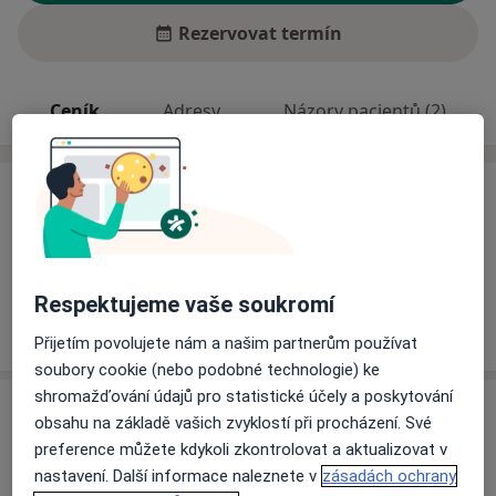
Rezervovat termín
Ceník
Adresy
Názory pacientů (2)
Ceník
Informace o službách a cenách nejsou k dispozici
Tento specialista ještě nepřidával žádné informace o
svých službách.
Respektujeme vaše soukromí
Přijetím povolujete nám a našim partnerům používat
soubory cookie (nebo podobné technologie) ke
shromažďování údajů pro statistické účely a poskytování
Adresa
obsahu na základě vašich zvyklostí při procházení. Své
preference můžete kdykoli zkontrolovat a aktualizovat v
Ordinace
nastavení. Další informace naleznete v
zásadách ochrany
Na Labišti 529,
Pardubice
53009