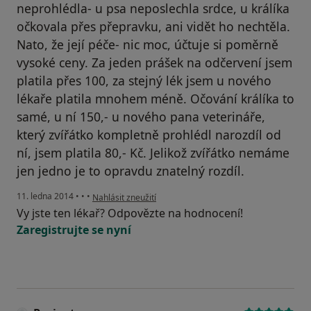
neprohlédla- u psa neposlechla srdce, u králíka
očkovala přes přepravku, ani vidět ho nechtěla.
Nato, že její péče- nic moc, účtuje si poměrně
vysoké ceny. Za jeden prášek na odčervení jsem
platila přes 100, za stejný lék jsem u nového
lékaře platila mnohem méně. Očování králíka to
samé, u ní 150,- u nového pana veterináře,
který zvířátko kompletně prohlédl narozdíl od
ní, jsem platila 80,- Kč. Jelikož zvířátko nemáme
jen jedno je to opravdu znatelný rozdíl.
podle názoru uživatele Váš účet byl odstraněn
11. ledna 2014
•
•
•
Nahlásit zneužití
Vy jste ten lékař? Odpovězte na hodnocení!
Zaregistrujte se nyní