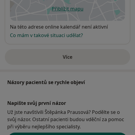
Přiblížit mapu
se otevře v nové záložce
Dostupnost
Na této adrese online kalendář není aktivní
Co mám v takové situaci udělat?
Více
o adrese
Názory pacientů se rychle objeví
Napište svůj první názor
Už jste navštívili Štěpánka Prausová? Podělte se o
svůj názor. Ostatní pacienti budou vděční za pomoc
při výběru nejlepšího specialisty.