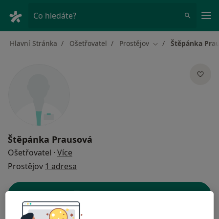
Hla
Co hledáte?
Hlavní Stránka
Ošetřovatel
Prostějov
Štěpánka Pra
Změna města
Štěpánka Prausová
o specializacích
Ošetřovatel
·
Více
Prostějov
1 adresa
Kontaktní údaje