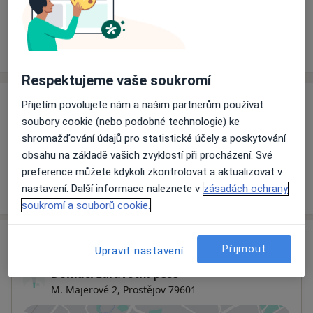
Rezervovat termín
Ceník
Adresy
Názory pacientů
Respektujeme vaše soukromí
Přijetím povolujete nám a našim partnerům používat
Ceník
soubory cookie (nebo podobné technologie) ke
Informace o službách a cenách nejsou k dispozici
shromažďování údajů pro statistické účely a poskytování
Tento specialista ještě nepřidával žádné informace o
obsahu na základě vašich zvyklostí při procházení. Své
svých službách.
preference můžete kdykoli zkontrolovat a aktualizovat v
nastavení. Další informace naleznete v
zásadách ochrany
soukromí a souborů cookie.
Adresa
Přijmout
Upravit nastavení
Domácí zdravotní péče
M. Majerové 2,
Prostějov
79601