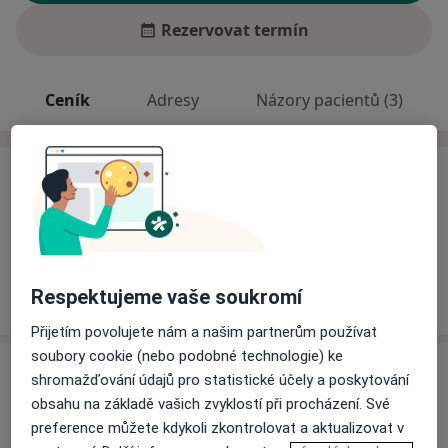
Rezervovat termín
Ceník
Adresy
Názory pacientů (3)
Ceník
Informace o službách a cenách nejsou k dispozici
Tento specialista ještě nepřidával žádné informace o
svých službách.
Respektujeme vaše soukromí
Přijetím povolujete nám a našim partnerům používat
soubory cookie (nebo podobné technologie) ke
Adresa
shromažďování údajů pro statistické účely a poskytování
obsahu na základě vašich zvyklostí při procházení. Své
lekařský dum
preference můžete kdykoli zkontrolovat a aktualizovat v
Děčín 1,
Děčín