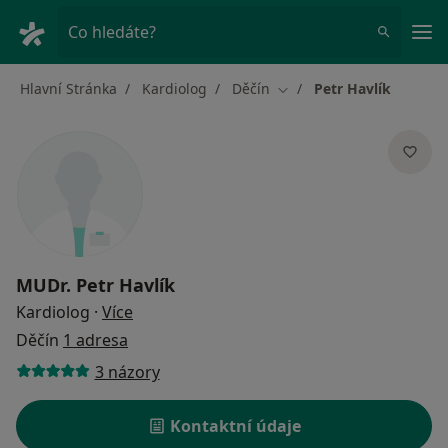
Hla
Co hledáte?
Hlavní Stránka
Kardiolog
Děčín
Petr Havlík
Změna města
MUDr.
Petr Havlík
o specializacích
Kardiolog
·
Více
Děčín
1 adresa
3 názory
Kontaktní údaje