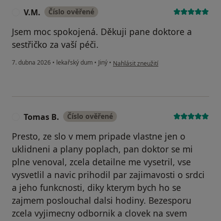
V.M.
Číslo ověřené
V
Jsem moc spokojená. Děkuji pane doktore a
sestřičko za vaší péči.
podle názoru uživatele V.M.
7. dubna 2026
•
lekařský dum
•
Jiný
•
Nahlásit zneužití
Tomas B.
Číslo ověřené
T
Presto, ze slo v mem pripade vlastne jen o
uklidneni a plany poplach, pan doktor se mi
plne venoval, zcela detailne me vysetril, vse
vysvetlil a navic prihodil par zajimavosti o srdci
a jeho funkcnosti, diky kterym bych ho se
zajmem poslouchal dalsi hodiny. Bezesporu
zcela vyjimecny odbornik a clovek na svem