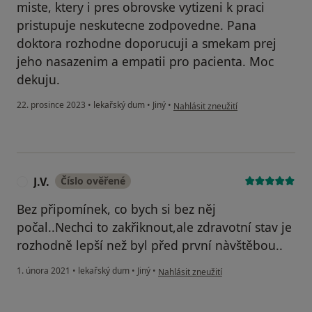
miste, ktery i pres obrovske vytizeni k praci
pristupuje neskutecne zodpovedne. Pana
doktora rozhodne doporucuji a smekam prej
jeho nasazenim a empatii pro pacienta. Moc
dekuju.
podle názoru uživatele Tomas B.
22. prosince 2023
•
lekařský dum
•
Jiný
•
Nahlásit zneužití
J.V.
Číslo ověřené
J
Bez připomínek, co bych si bez něj
počal..Nechci to zakřiknout,ale zdravotní stav je
rozhodně lepší než byl před první nàvštěbou..
podle názoru uživatele J.V.
1. února 2021
•
lekařský dum
•
Jiný
•
Nahlásit zneužití