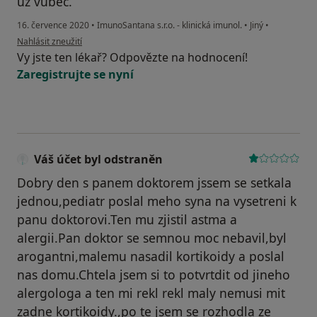
uz vubec.
16. července 2020
•
ImunoSantana s.r.o. - klinická imunol.
•
Jiný
•
podle názoru uživatele RŠ
Nahlásit zneužití
Vy jste ten lékař? Odpovězte na hodnocení!
Zaregistrujte se nyní
Váš účet byl odstraněn
Dobry den s panem doktorem jssem se setkala
jednou,pediatr poslal meho syna na vysetreni k
panu doktorovi.Ten mu zjistil astma a
alergii.Pan doktor se semnou moc nebavil,byl
arogantni,malemu nasadil kortikoidy a poslal
nas domu.Chtela jsem si to potvrtdit od jineho
alergologa a ten mi rekl rekl maly nemusi mit
zadne kortikoidy.,po te jsem se rozhodla ze