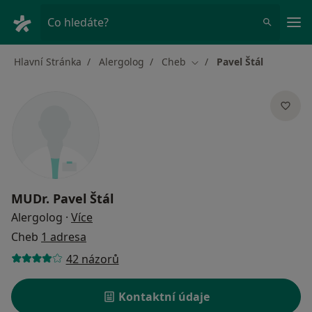
Hla
Co hledáte?
Hlavní Stránka
Alergolog
Cheb
Pavel Štál
Změna města
MUDr.
Pavel Štál
o specializacích
Alergolog
·
Více
Cheb
1 adresa
42 názorů
Kontaktní údaje