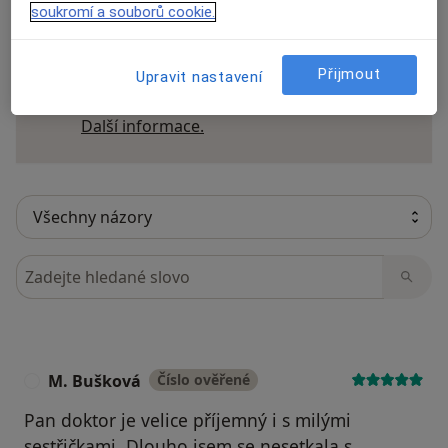
soukromí a souborů cookie.
Recenze pacientů jsou pro nás důležité.
Přijmout
Specialisté nemají možnost zaplatit za
Upravit nastavení
odstranění nebo změnu recenze pacienta.
Další informace o názorech
Další informace.
Hledejte v názorech
M. Bušková
Číslo ověřené
M
Pan doktor je velice příjemný i s milými
sestřičkami. Dlouho jsem se nesetkala s