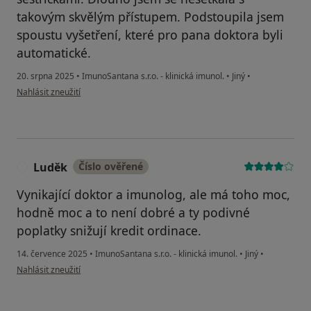
takovým skvělým přístupem. Podstoupila jsem
spoustu vyšetření, které pro pana doktora byli
automatické.
20. srpna 2025
•
ImunoSantana s.r.o. - klinická imunol.
•
Jiný
•
podle názoru uživatele M. Bušková
Nahlásit zneužití
Luděk
Číslo ověřené
L
Vynikající doktor a imunolog, ale má toho moc,
hodně moc a to není dobré a ty podivné
poplatky snižují kredit ordinace.
14. července 2025
•
ImunoSantana s.r.o. - klinická imunol.
•
Jiný
•
podle názoru uživatele Luděk
Nahlásit zneužití