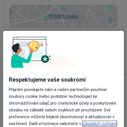
Přiblížit mapu
se otevře v nové záložce
Dostupnost
Na této adrese online kalendář není aktivní
Co mám v takové situaci udělat?
Více
o adrese
Respektujeme vaše soukromí
Názory
Přijetím povolujete nám a našim partnerům používat
soubory cookie (nebo podobné technologie) ke
Přidejte svůj názor
shromažďování údajů pro statistické účely a poskytování
obsahu na základě vašich zvyklostí při procházení. Své
preference můžete kdykoli zkontrolovat a aktualizovat v
42 názorů
nastavení. Další informace naleznete v
zásadách ochrany