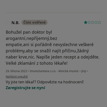
N.B.
Číslo ověřené
N
Bohužel pan doktor byl
arogantní,nepříjemný,bez
empatie,ani si pořádně nevyslechne veškeré
problémy,aby se snažil najít příčinu,žádný
naber krve,nic. Napíše jeden recept a odejděte.
Velké zklamání z tohoto lékaře!
29. března 2022
•
ImunoSantana s.r.o. - klinická imunol.
•
Jiný
•
podle názoru uživatele N.B.
Nahlásit zneužití
Vy jste ten lékař? Odpovězte na hodnocení!
Zaregistrujte se nyní