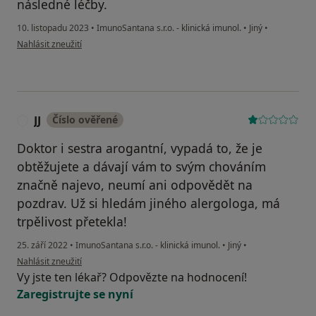
následné léčby.
10. listopadu 2023
•
ImunoSantana s.r.o. - klinická imunol.
•
Jiný
•
podle názoru uživatele Srncová
Nahlásit zneužití
JJ
Číslo ověřené
J
Doktor i sestra arogantní, vypadá to, že je
obtěžujete a dávají vám to svým chováním
značně najevo, neumí ani odpovědět na
pozdrav. Už si hledám jiného alergologa, má
trpělivost přetekla!
25. září 2022
•
ImunoSantana s.r.o. - klinická imunol.
•
Jiný
•
podle názoru uživatele JJ
Nahlásit zneužití
Vy jste ten lékař? Odpovězte na hodnocení!
Zaregistrujte se nyní