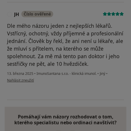
JH
Číslo ověřené
J
Dle mého názoru jeden z nejlepších lékařů.
Vstřícný, ochotný, vždy příjemné a profesionální
jednání. Člověk by řekl, že ani není u lékaře, ale
že mluví s přítelem, na kterého se může
spolehnout. Za mě má tento pan doktor i jeho
sestřičky ne pět, ale 10 hvězdiček.
13. března 2025
•
ImunoSantana s.r.o. - klinická imunol.
•
Jiný
•
podle názoru uživatele JH
Nahlásit zneužití
Pomáhají vám názory rozhodovat o tom,
kterého specialistu nebo ordinaci navštívit?