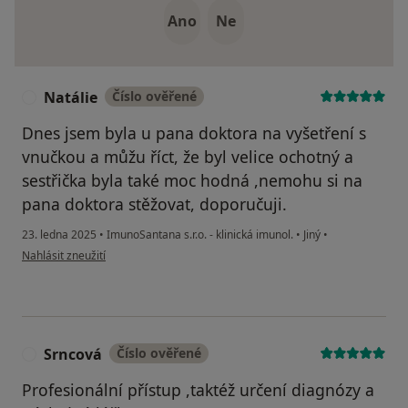
Ano
Ne
Natálie
Číslo ověřené
N
Dnes jsem byla u pana doktora na vyšetření s
vnučkou a můžu říct, že byl velice ochotný a
sestřička byla také moc hodná ,nemohu si na
pana doktora stěžovat, doporučuji.
23. ledna 2025
•
ImunoSantana s.r.o. - klinická imunol.
•
Jiný
•
podle názoru uživatele Natálie
Nahlásit zneužití
Srncová
Číslo ověřené
S
Profesionální přístup ,taktéž určení diagnózy a