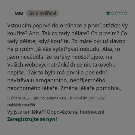
MM
Číslo ověřené
M
Vstoupím poprvé do ordinace a první otázka: Vy
kouříte? Ano. Tak co tady děláte? Co prosím? Co
tady děláte, když kouříte. To máte být už dávno
na plicním. Já Vás vyšetřovat nebudu. Aha, to
jsem nevěděla, že kuřáky neošetřujete, na
Vašich webových stránkách se nic takového
nepíše.. Tak to byla má první a poslední
návštěva u arogantního, nepříjemného,
neochotného lékaře. Změna lékaře pomohla.,
5. února 2022
•
ImunoSantana s.r.o. - klinická imunol.
•
Jiný
•
podle názoru uživatele MM
Nahlásit zneužití
Vy jste ten lékař? Odpovězte na hodnocení!
Zaregistrujte se nyní