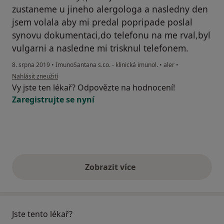
zustaneme u jineho alergologa a nasledny den
jsem volala aby mi predal popripade poslal
synovu dokumentaci,do telefonu na me rval,byl
vulgarni a nasledne mi trisknul telefonem.
8. srpna 2019
•
ImunoSantana s.r.o. - klinická imunol.
•
aler
•
podle názoru uživatele Váš účet byl odstraněn
Nahlásit zneužití
Vy jste ten lékař? Odpovězte na hodnocení!
Zaregistrujte se nyní
Zobrazit více
výše uvedené názory
Jste tento lékař?