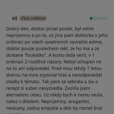
RŠ
Číslo ověřené
R
Dobry den, doktor prisel pozde, byl velmi
neprijemny a po te, co jina pani doktorka v jeho
ordinaci po vsech vysetrenich vyvratila astma,
doktor pouze poslechem rekl, ze ho ma a ze
dostane “foukatko”. A komu teda verit, v 1
ordinaci 2 rozdílné názory. Nebyl schopen mi
na to ani odpovedet. Pred mou tehdy 7 letou
dcerou na mne zvysoval hlas a nezodpovedel
otazky k tématu. Tak jsem se sebrala a sla a
recept si vubec nevyzvedla. Zvolila jsem
alernativni cestu. Uz nikdy bych k nemu nesla,
natoz s ditetem. Neprijemny, arogantni,
neslusny, zadna empatie a deti by nemel brat