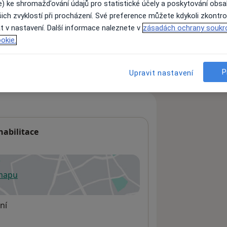
e) ke shromažďování údajů pro statistické účely a poskytování obs
ich zvyklostí při procházení. Své preference můžete kdykoli zkontro
t v nastavení. Další informace naleznete v
zásadách ochrany soukr
ách nejsou k dispozici
okie.
ádné informace o svých službách.
P
Upravit nastavení
habilitace
 mapu
 otevře v nové záložce
ní