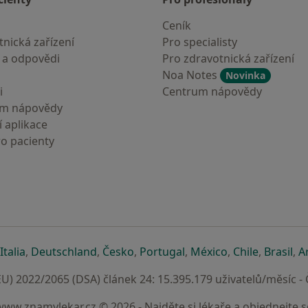
Ceník
nická zařízení
Pro specialisty
 a odpovědi
Pro zdravotnická zařízení
Noa Notes
Novinka
i
Centrum nápovědy
um nápovědy
 aplikace
ro pacienty
záložce
 v nové záložce
e otevře v nové záložce
se otevře v nové záložce
se otevře v nové záložce
se otevře v nové záložce
se otevře v nové záložc
se otevře v nov
se otevře
se 
Italia
,
Deutschland
,
Česko
,
Portugal
,
México
,
Chile
,
Brasil
,
A
U) 2022/2065 (DSA) článek 24: 15.395.179 uživatelů/měsíc -
www.znamylekar.cz © 2026 - Najděte si lékaře a objednejte s