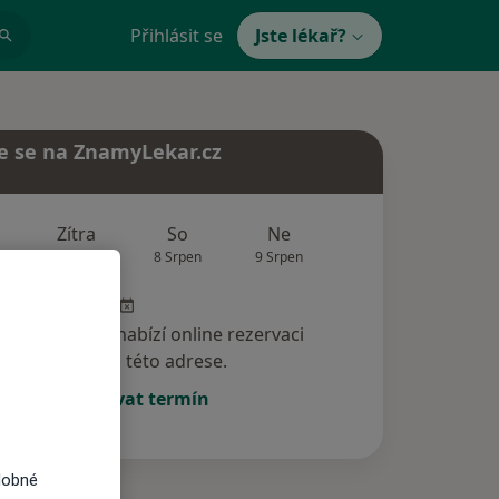
Přihlásit se
Jste lékař?
e se na ZnamyLekar.cz
Zítra
So
Ne
Po
Út
7 Srpen
8 Srpen
9 Srpen
10 Srpen
11 Srp
specialista nenabízí online rezervaci
termínu na této adrese.
Rezervovat termín
dobné