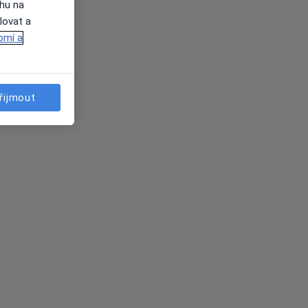
ahu na
lovat a
omí a
řijmout