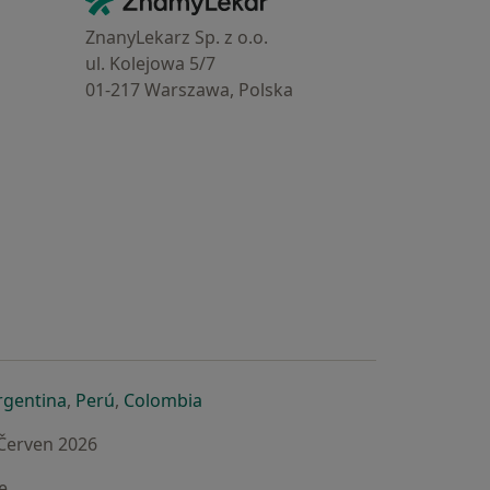
Kontakt
ZnanyLekarz Sp. z o.o.
ul. Kolejowa 5/7
01-217 Warszawa, Polska
e
é záložce
 v nové záložce
otevře v nové záložce
se otevře v nové záložce
se otevře v nové záložce
se otevře v nové záložce
rgentina
,
Perú
,
Colombia
 Červen 2026
e