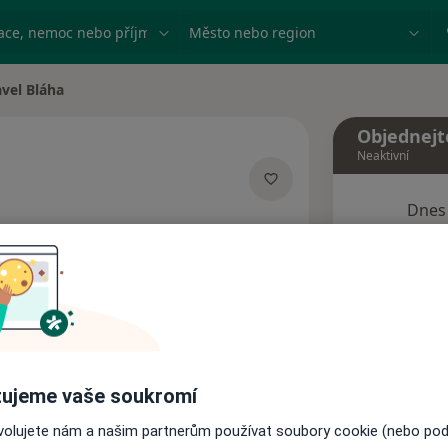
ace, nemoc nebo příjmení
Město nebo region
vel Bláha
 města
Objednejt
Neaktivní
Dnes
cializacích
6 Srpen
Tento 
Rezervovat termín
ujeme vaše soukromí
Názory pacientů
ovolujete nám a našim partnerům používat soubory cookie (nebo po