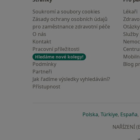
Soukromí a soubory cookies
Lékaři
Zásady ochrany osobních údajů
Zdravot
pro zaměstnance zdravotní péče
Otázky
O nás
Služby
Kontakt
Nemoc
Pracovní příležitosti
Centr
Mobilní
Hledáme nové kolegy!
Podmínky
Blog p
Partneři
Jak řadíme výsledky vyhledávání?
Přístupnost
se otevře v nové 
se otevře
s
Polska
,
Türkiye
,
España
,
NAŘÍZENÍ (E