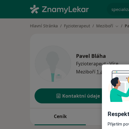
specializ
Hlavní Stránka
Fyzioterapeut
Meziboří
Pa
Změna
Pavel Bláha
o spe
Fyzioterapeut
·
Více
Meziboří
1 adresa
Kontaktní údaje
Respekt
Ceník
Adresy
Přijetím p