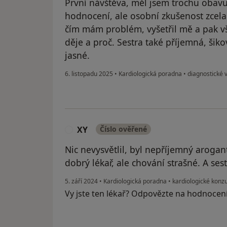
První návštěva, měl jsem trochu obav
hodnocení, ale osobní zkušenost zcela 
čím mám problém, vyšetřil mě a pak vš
děje a proč. Sestra také příjemná, šik
jasné.
6. listopadu 2025
•
Kardiologická poradna
•
diagnostické v
XY
Číslo ověřené
X
Nic nevysvětlil, byl nepříjemný arogan
dobrý lékař, ale chování strašné. A se
5. září 2024
•
Kardiologická poradna
•
kardiologické konzu
Vy jste ten lékař? Odpovězte na hodnocen