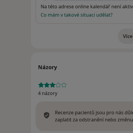
Dostupnost
Na této adrese online kalendář není aktiv
Co mám v takové situaci udělat?
Více
o 
Názory
4 názory
Recenze pacientů jsou pro nás důle
zaplatit za odstranění nebo změnu