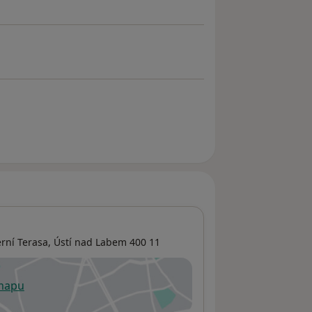
rní Terasa
,
Ústí nad Labem
400 11
 mapu
 otevře v nové záložce