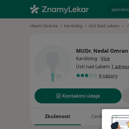
specializ
Hlavní Stránka
Kardiolog
Ústí Nad Labem
Změ
MUDr.
Nedal Omran
o special
Kardiolog
·
Více
Ústí nad Labem
1 adres
4 názory
Kontaktní údaje
Zkušenosti
Ceník
A