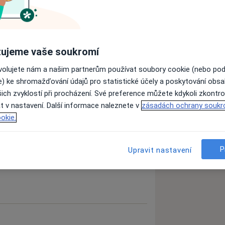
ujeme vaše soukromí
ovolujete nám a našim partnerům používat soubory cookie (nebo po
e) ke shromažďování údajů pro statistické účely a poskytování obs
ich zvyklostí při procházení. Své preference můžete kdykoli zkontro
t v nastavení. Další informace naleznete v
zásadách ochrany soukr
okie.
P
Upravit nastavení