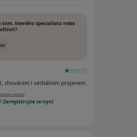
tom, kterého specialistu nebo
vštívit?
Ne
i, chováním i verbálním projevem.
dle názoru uživatele C.S.G.
hlásit zneužití
í!
Zaregistrujte se nyní