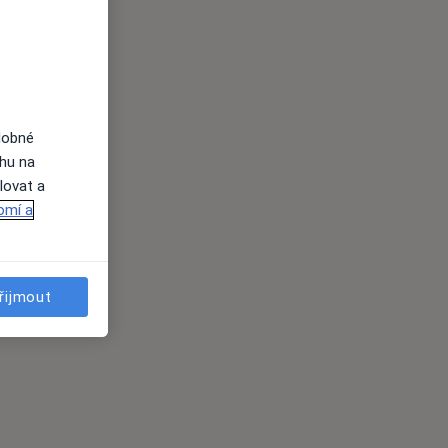
dobné
ahu na
lovat a
omí a
řijmout