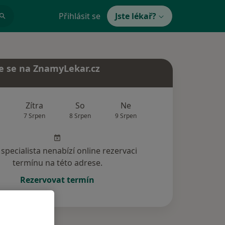
Přihlásit se
Jste lékař?
e se na ZnamyLekar.cz
Zítra
So
Ne
Po
Út
7 Srpen
8 Srpen
9 Srpen
10 Srpen
11 Srp
specialista nenabízí online rezervaci
termínu na této adrese.
Rezervovat termín