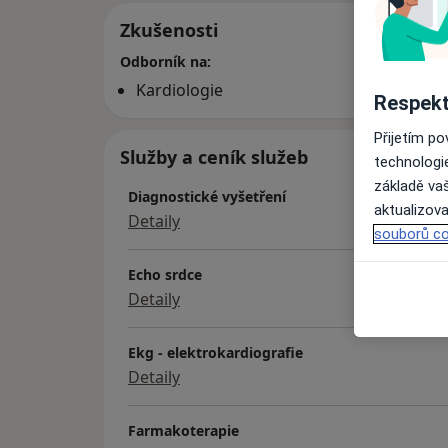
Zkušenosti
Odborník na:
Kardiologie
Respekt
Přijetím p
Služby a ceník služeb
technologi
základě vaš
Diagnostické vyšetření
aktualizova
Detaily
souborů co
Echo srdce
Detaily
Ekg - elektrokardiografie
Detaily
Farmakoterapie