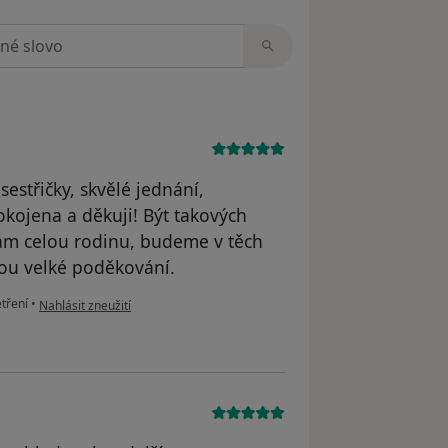
zorech
estřičky, skvělé jednání,
kojena a děkuji! Být takových
vám celou rodinu, budeme v těch
nou velké poděkování.
podle názoru uživatele Ing. Eva Janíková
tření
•
Nahlásit zneužití