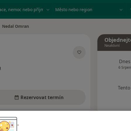
ace, nemoc nebo příjmení
Město nebo region
Nedal Omran
na města
Objednejt
Neaktivní
izacích
Dnes
a
6 Srpen
Tento 
Rezervovat termín
dresy
Názory pacientů (4)