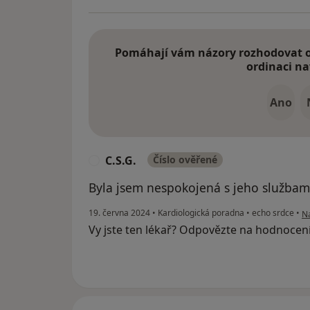
Pomáhají vám názory rozhodovat o 
ordinaci na
Ano
C.S.G.
Číslo ověřené
C
Byla jsem nespokojená s jeho službam
po
19. června 2024
•
Kardiologická poradna
•
echo srdce
•
Na
Vy jste ten lékař? Odpovězte na hodnocen