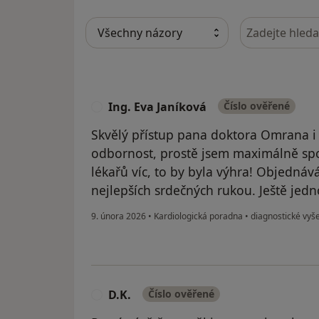
Hledejte v ná
Ing. Eva Janíková
Číslo ověřené
I
Skvělý přístup pana doktora Omrana i s
odbornost, prostě jsem maximálně spo
lékařů víc, to by byla výhra! Objedná
nejlepších srdečných rukou. Ještě jed
9. února 2026
•
Kardiologická poradna
•
diagnostické vyše
D.K.
Číslo ověřené
D