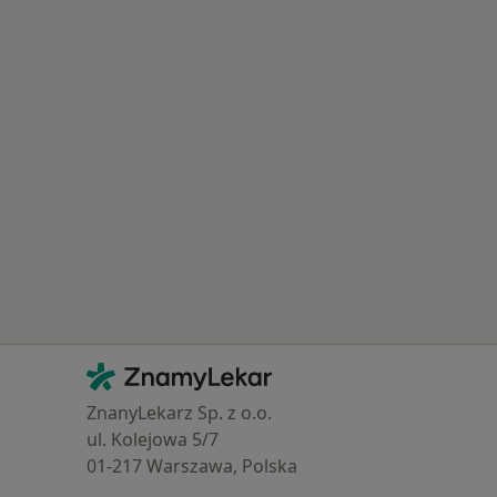
Kontakt
ZnamyLekar - Hlavní stránka
ZnanyLekarz Sp. z o.o.
ul. Kolejowa 5/7
01-217 Warszawa, Polska