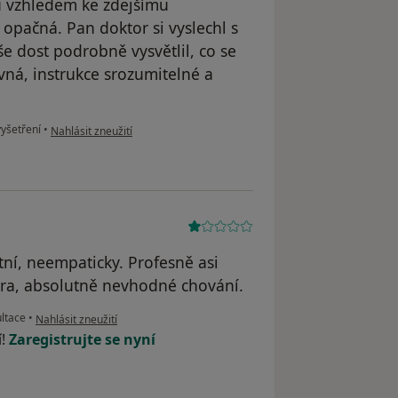
u vzhledem ke zdejšímu
opačná. Pan doktor si vyslechl s
e dost podrobně vysvětlil, co se
ovná, instrukce srozumitelné a
podle názoru uživatele D.K.
yšetření
•
Nahlásit zneužití
tní, neempaticky. Profesně asi
stra, absolutně nevhodné chování.
podle názoru uživatele XY
ltace
•
Nahlásit zneužití
í!
Zaregistrujte se nyní