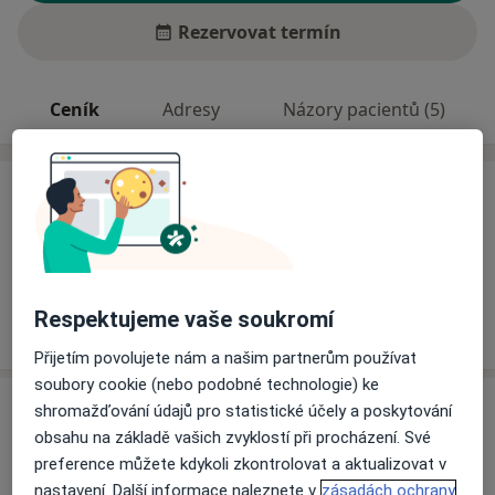
Rezervovat termín
Ceník
Adresy
Názory pacientů (5)
Ceník
Informace o službách a cenách nejsou k dispozici
Tento specialista ještě nepřidával žádné informace o
svých službách.
Respektujeme vaše soukromí
Přijetím povolujete nám a našim partnerům používat
soubory cookie (nebo podobné technologie) ke
Adresa
shromažďování údajů pro statistické účely a poskytování
obsahu na základě vašich zvyklostí při procházení. Své
Interní a nefrologická ordinace
preference můžete kdykoli zkontrolovat a aktualizovat v
Revoluční 164,
Radíč 26293
nastavení. Další informace naleznete v
zásadách ochrany