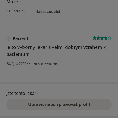
Mirek
podle názoru uživatele Pacient
23. února 2010
•
•
•
Nahlásit zneužití
Pacient
je to vyborny lekar s velmi dobrym vztahem k
pacientum
podle názoru uživatele Pacient
28. října 2009
•
•
•
Nahlásit zneužití
Jste tento lékař?
Upravit nebo spravovat profil