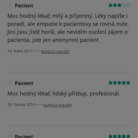
Pacient
Moc hodný lékař, milý a příjemný. Léky napíše i
poradí, ale empatie k pacientovy se rovná nule.
Jiní jsou jistě horší, ale nevidím osobní zájem o
pacienta, jste jen anonymní pacient.
podle názoru uživatele Pacient
18. ledna 2011
•
•
•
Nahlásit zneužití
Pacient
Moc hodný lékař, lidský přístup, profesionál.
podle názoru uživatele Pacient
29. června 2010
•
•
•
Nahlásit zneužití
Pacient