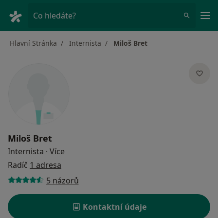
Hla
Co hledáte?
Hlavní Stránka
Internista
Miloš Bret
Miloš Bret
o specializacích
Internista
·
Více
Radíč
1 adresa
5 názorů
Kontaktní údaje