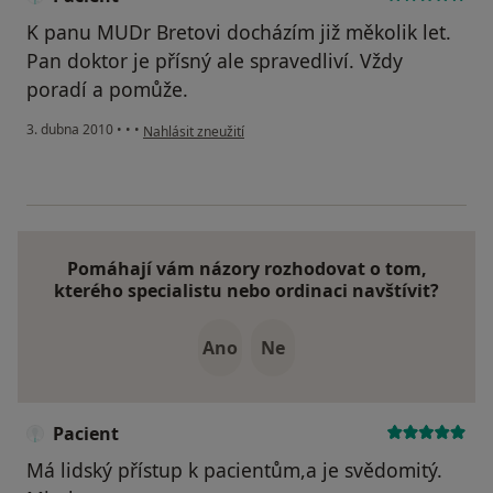
K panu MUDr Bretovi docházím již měkolik let.
Pan doktor je přísný ale spravedliví. Vždy
poradí a pomůže.
podle názoru uživatele Pacient
3. dubna 2010
•
•
•
Nahlásit zneužití
Pomáhají vám názory rozhodovat o tom,
kterého specialistu nebo ordinaci navštívit?
Ano
Ne
Pacient
Má lidský přístup k pacientům,a je svědomitý.