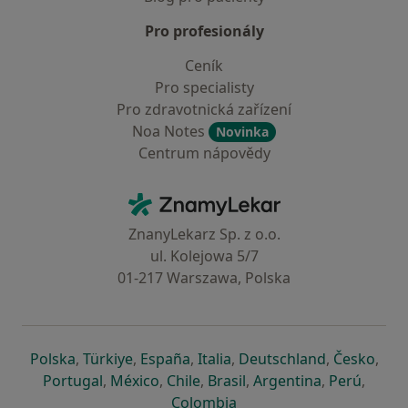
Pro profesionály
Ceník
Pro specialisty
Pro zdravotnická zařízení
Noa Notes
Novinka
Centrum nápovědy
Kontakt
ZnamyLekar - Hlavní stránka
ZnanyLekarz Sp. z o.o.
ul. Kolejowa 5/7
01-217 Warszawa, Polska
se otevře v nové záložce
se otevře v nové záložce
se otevře v nové záložce
se otevře v nové záložce
se otevře v 
se o
Polska
,
Türkiye
,
España
,
Italia
,
Deutschland
,
Česko
,
se otevře v nové záložce
se otevře v nové záložce
se otevře v nové záložce
se otevře v nové záložc
se otevře v 
se ote
Portugal
,
México
,
Chile
,
Brasil
,
Argentina
,
Perú
,
se otevře v nové záložce
Colombia