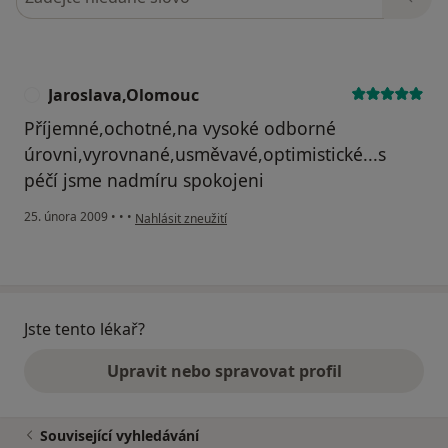
Jaroslava,Olomouc
J
Příjemné,ochotné,na vysoké odborné
úrovni,vyrovnané,usměvavé,optimistické...s
péčí jsme nadmíru spokojeni
podle názoru uživatele Jaroslava,Olomouc
25. února 2009
•
•
•
Nahlásit zneužití
Jste tento lékař?
Upravit nebo spravovat profil
Související vyhledávání