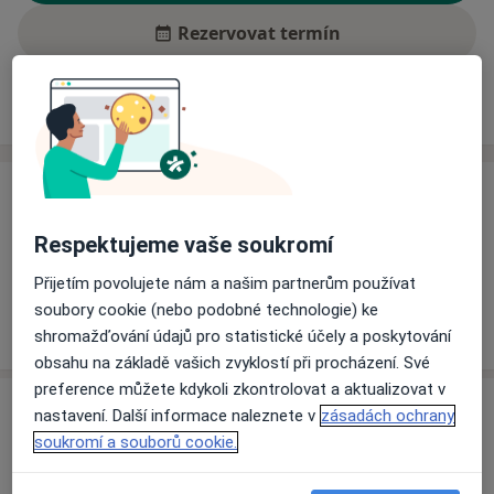
Rezervovat termín
Ceník
Adresy
Názory pacientů (1)
Ceník
Informace o službách a cenách nejsou k dispozici
Respektujeme vaše soukromí
Tento specialista ještě nepřidával žádné informace o
Přijetím povolujete nám a našim partnerům používat
svých službách.
soubory cookie (nebo podobné technologie) ke
shromažďování údajů pro statistické účely a poskytování
obsahu na základě vašich zvyklostí při procházení. Své
preference můžete kdykoli zkontrolovat a aktualizovat v
Adresy (2)
nastavení. Další informace naleznete v
zásadách ochrany
soukromí a souborů cookie.
Adresa 1
Adresa 2