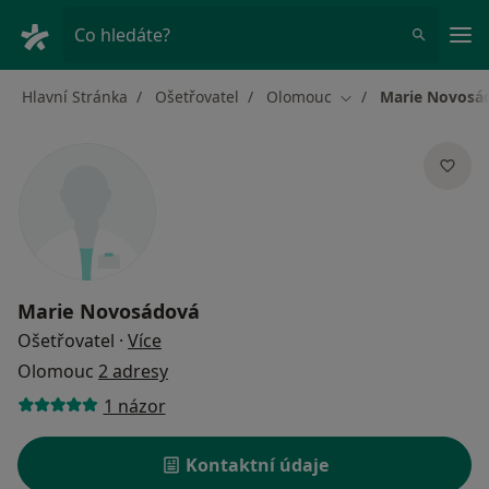
Hla
Co hledáte?
Hlavní Stránka
Ošetřovatel
Olomouc
Marie Novosá
Změna města
Marie Novosádová
o specializacích
Ošetřovatel
·
Více
Olomouc
2 adresy
1 názor
Kontaktní údaje