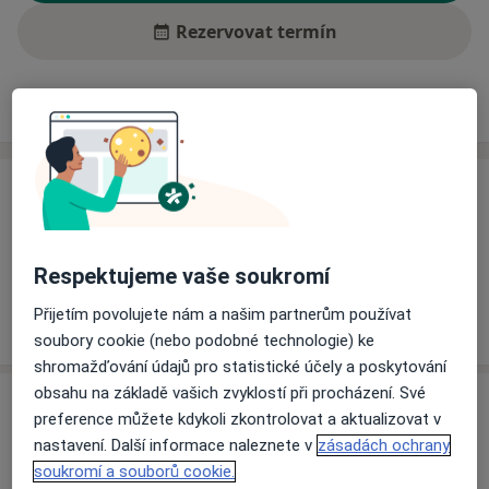
Rezervovat termín
Ceník
Adresy
Názory pacientů (3)
Ceník
Informace o službách a cenách nejsou k dispozici
Tento specialista ještě nepřidával žádné informace o
Respektujeme vaše soukromí
svých službách.
Přijetím povolujete nám a našim partnerům používat
soubory cookie (nebo podobné technologie) ke
shromažďování údajů pro statistické účely a poskytování
obsahu na základě vašich zvyklostí při procházení. Své
Adresa
preference můžete kdykoli zkontrolovat a aktualizovat v
nastavení. Další informace naleznete v
zásadách ochrany
Ordinace
soukromí a souborů cookie.
Ústí nad Labem