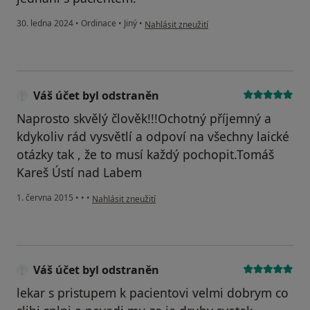
podle názoru uživatele Kovaříček Stanislav
30. ledna 2024
•
Ordinace
•
Jiný
•
Nahlásit zneužití
Váš účet byl odstraněn
Naprosto skvělý člověk!!!Ochotný příjemný a
kdykoliv rád vysvětlí a odpoví na všechny laické
otázky tak , že to musí každý pochopit.Tomáš
Kareš Ústí nad Labem
podle názoru uživatele Váš účet byl odstraněn
1. června 2015
•
•
•
Nahlásit zneužití
Váš účet byl odstraněn
lekar s pristupem k pacientovi velmi dobrym co