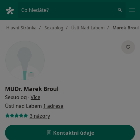
Hla
Co hledáte?
Hlavní Stránka
Sexuolog
Ústí Nad Labem
Marek Broul
MUDr.
Marek Broul
o specializacích
Sexuolog
·
Více
Ústí nad Labem
1 adresa
3 názory
Kontaktní údaje