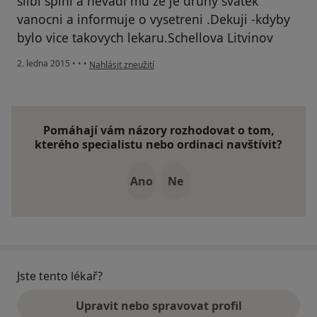
slibi splni a nevadi mu ze je druhy svatek
vanocni a informuje o vysetreni .Dekuji -kdyby
bylo vice takovych lekaru.Schellova Litvinov
podle názoru uživatele Váš účet byl odstraněn
2. ledna 2015
•
•
•
Nahlásit zneužití
Pomáhají vám názory rozhodovat o tom,
kterého specialistu nebo ordinaci navštívit?
Ano
Ne
Jste tento lékař?
Upravit nebo spravovat profil