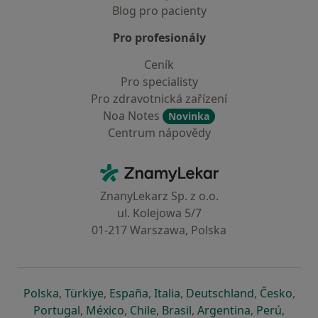
Blog pro pacienty
Pro profesionály
Ceník
Pro specialisty
Pro zdravotnická zařízení
Noa Notes
Novinka
Centrum nápovědy
Kontakt
ZnamyLekar - Hlavní stránka
ZnanyLekarz Sp. z o.o.
ul. Kolejowa 5/7
01-217 Warszawa, Polska
se otevře v nové záložce
se otevře v nové záložce
se otevře v nové záložce
se otevře v nové záložce
se otevře v 
se o
Polska
,
Türkiye
,
España
,
Italia
,
Deutschland
,
Česko
,
se otevře v nové záložce
se otevře v nové záložce
se otevře v nové záložce
se otevře v nové záložc
se otevře v 
se ote
Portugal
,
México
,
Chile
,
Brasil
,
Argentina
,
Perú
,