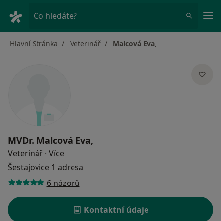
Hla
Co hledáte?
Hlavní Stránka
Veterinář
Malcová Eva,
MVDr.
Malcová Eva,
o specializacích
Veterinář
·
Více
Šestajovice
1 adresa
6 názorů
Kontaktní údaje