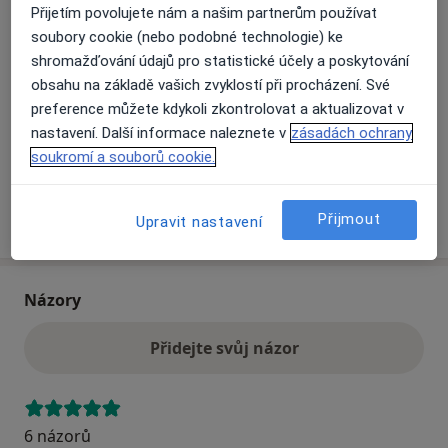
Přijetím povolujete nám a našim partnerům používat
soubory cookie (nebo podobné technologie) ke
Přiblížit mapu
shromažďování údajů pro statistické účely a poskytování
se otevře v nové záložce
obsahu na základě vašich zvyklostí při procházení. Své
preference můžete kdykoli zkontrolovat a aktualizovat v
Dostupnost
Na této adrese online kalendář není aktivní
nastavení. Další informace naleznete v
zásadách ochrany
Co mám v takové situaci udělat?
soukromí a souborů cookie.
Více
Přijmout
Upravit nastavení
o adrese
Názory
Přidejte svůj názor
6 názorů