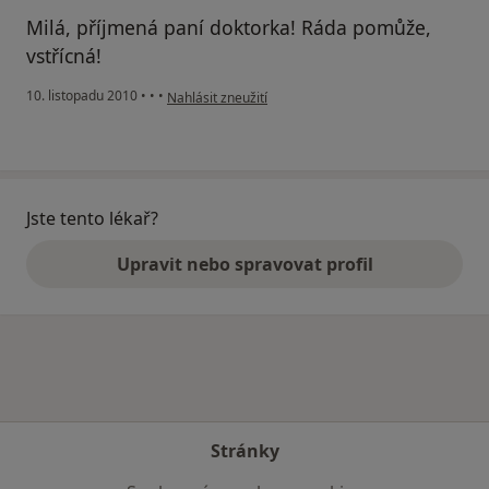
Milá, příjmená paní doktorka! Ráda pomůže,
vstřícná!
podle názoru uživatele Pacient
10. listopadu 2010
•
•
•
Nahlásit zneužití
Jste tento lékař?
Upravit nebo spravovat profil
Stránky