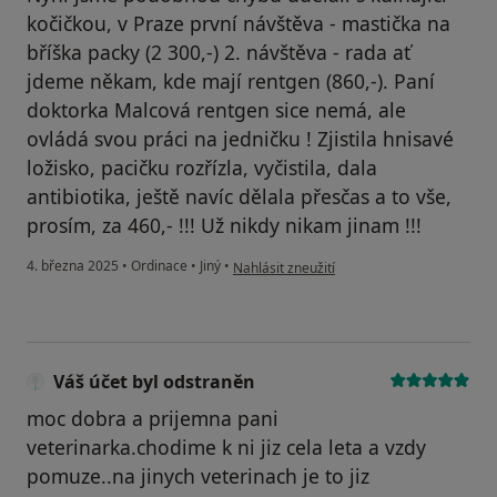
kočičkou, v Praze první návštěva - mastička na
bříška packy (2 300,-) 2. návštěva - rada ať
jdeme někam, kde mají rentgen (860,-). Paní
doktorka Malcová rentgen sice nemá, ale
ovládá svou práci na jedničku ! Zjistila hnisavé
ložisko, pacičku rozřízla, vyčistila, dala
antibiotika, ještě navíc dělala přesčas a to vše,
prosím, za 460,- !!! Už nikdy nikam jinam !!!
podle názoru uživatele Ivana
4. března 2025
•
Ordinace
•
Jiný
•
Nahlásit zneužití
Váš účet byl odstraněn
moc dobra a prijemna pani
veterinarka.chodime k ni jiz cela leta a vzdy
pomuze..na jinych veterinach je to jiz