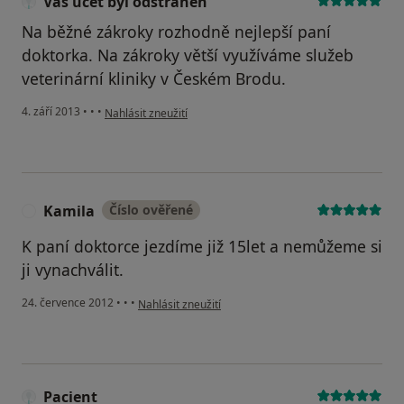
Váš účet byl odstraněn
Na běžné zákroky rozhodně nejlepší paní
doktorka. Na zákroky větší využíváme služeb
veterinární kliniky v Českém Brodu.
podle názoru uživatele Váš účet byl odstraněn
4. září 2013
•
•
•
Nahlásit zneužití
Kamila
Číslo ověřené
K
K paní doktorce jezdíme již 15let a nemůžeme si
ji vynachválit.
podle názoru uživatele Kamila
24. července 2012
•
•
•
Nahlásit zneužití
Pacient