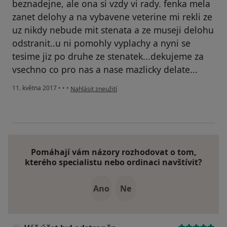
beznadejne, ale ona si vzdy vi rady. fenka mela
zanet delohy a na vybavene veterine mi rekli ze
uz nikdy nebude mit stenata a ze museji delohu
odstranit..u ni pomohly vyplachy a nyni se
tesime jiz po druhe ze stenatek...dekujeme za
vsechno co pro nas a nase mazlicky delate...
podle názoru uživatele Váš účet byl odstraněn
11. května 2017
•
•
•
Nahlásit zneužití
Pomáhají vám názory rozhodovat o tom,
kterého specialistu nebo ordinaci navštívit?
Ano
Ne