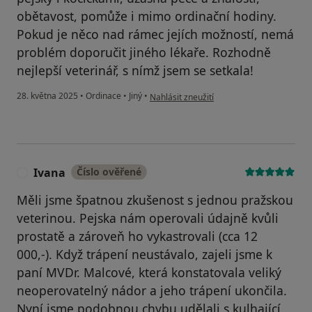
obětavost, pomůže i mimo ordinační hodiny.
Pokud je něco nad rámec jejích možností, nemá
problém doporučit jiného lékaře. Rozhodně
nejlepší veterinář, s nímž jsem se setkala!
podle názoru uživatele Helena
28. května 2025
•
Ordinace
•
Jiný
•
Nahlásit zneužití
Ivana
Číslo ověřené
I
Měli jsme špatnou zkušenost s jednou pražskou
veterinou. Pejska nám operovali údajně kvůli
prostatě a zároveň ho vykastrovali (cca 12
000,-). Když trápení neustávalo, zajeli jsme k
paní MVDr. Malcové, která konstatovala veliký
neoperovatelný nádor a jeho trápení ukončila.
Nyní jsme podobnou chybu udělali s kulhající