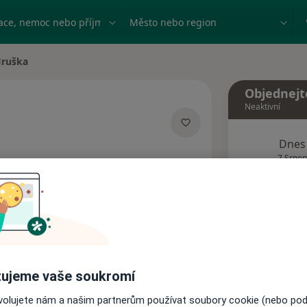
ace, nemoc nebo příjmení
Město nebo region
Hruška
a
Objednejt
Neaktivní
Dnes
ializacích
7 Srpen
Tento 
Rezervovat termín
ujeme vaše soukromí
Názory pacientů
ovolujete nám a našim partnerům používat soubory cookie (nebo po