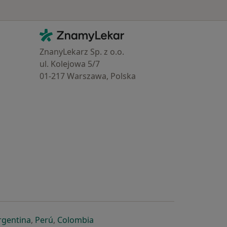
Kontakt
ZnamyLekar - Hlavní stránka
ZnanyLekarz Sp. z o.o.
ul. Kolejowa 5/7
01-217 Warszawa, Polska
e
é záložce
 v nové záložce
otevře v nové záložce
se otevře v nové záložce
se otevře v nové záložce
se otevře v nové záložce
rgentina
,
Perú
,
Colombia