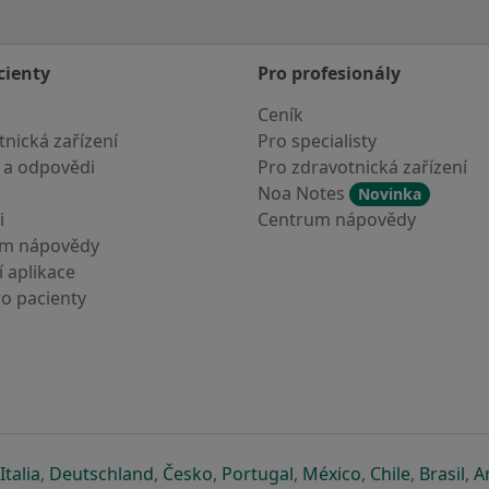
cienty
Pro profesionály
Ceník
nická zařízení
Pro specialisty
 a odpovědi
Pro zdravotnická zařízení
Noa Notes
Novinka
i
Centrum nápovědy
um nápovědy
 aplikace
ro pacienty
záložce
 v nové záložce
e otevře v nové záložce
se otevře v nové záložce
se otevře v nové záložce
se otevře v nové záložce
se otevře v nové záložc
se otevře v nov
se otevře
se 
Italia
,
Deutschland
,
Česko
,
Portugal
,
México
,
Chile
,
Brasil
,
A