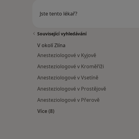
Jste tento lékař?
Související vyhledávání
V okolí Zlína
Anesteziologové v Kyjově
Anesteziologové v Kroměříži
Anesteziologové v Vsetíně
Anesteziologové v Prostějově
Anesteziologové v Přerově
Více (8)
Více v kategorii: V okolí Zlína