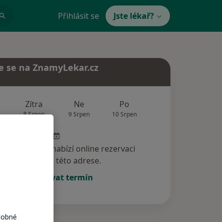
Přihlásit se
Jste lékař?
e se na ZnamyLekar.cz
Zítra
Ne
Po
Út
St
8 Srpen
9 Srpen
10 Srpen
11 Srpen
12 Srp
specialista nenabízí online rezervaci
termínu na této adrese.
Rezervovat termín
dobné