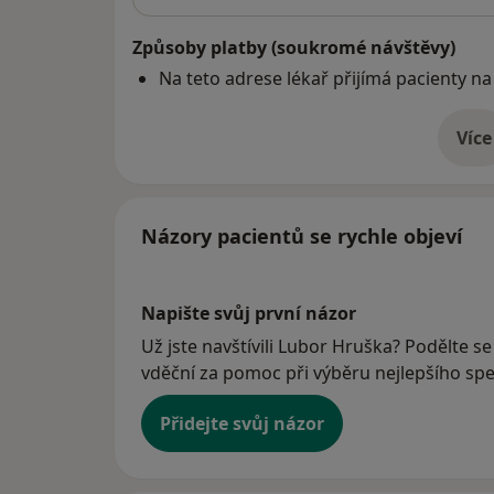
Způsoby platby (soukromé návštěvy)
Na teto adrese lékař přijímá pacienty na
Více
o 
Názory pacientů se rychle objeví
Napište svůj první názor
Už jste navštívili Lubor Hruška? Podělte se
vděční za pomoc při výběru nejlepšího spec
Přidejte svůj názor