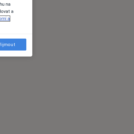
ahu na
lovat a
omí a
řijmout