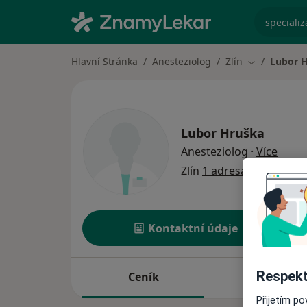
specializ
Hlavní Stránka
Anesteziolog
Zlín
Lubor 
Změna měst
Lubor Hruška
o spec
Anesteziolog
·
Více
Zlín
1 adresa
Kontaktní údaje
Respekt
Ceník
Adresy
Přijetím p