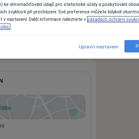
e) ke shromažďování údajů pro statistické účely a poskytování obs
ich zvyklostí při procházení. Své preference můžete kdykoli zkontro
t v nastavení. Další informace naleznete v
zásadách ochrany soukr
ách nejsou k dispozici
okie.
ádné informace o svých službách.
P
Upravit nastavení
DN
 mapu
 otevře v nové záložce
ní