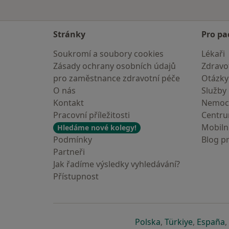
Stránky
Pro pa
Soukromí a soubory cookies
Lékaři
Zásady ochrany osobních údajů
Zdravot
pro zaměstnance zdravotní péče
Otázky
O nás
Služby
Kontakt
Nemoc
Pracovní příležitosti
Centr
Mobilní
Hledáme nové kolegy!
Podmínky
Blog p
Partneři
Jak řadíme výsledky vyhledávání?
Přístupnost
se otevře v nové 
se otevře
s
Polska
,
Türkiye
,
España
,