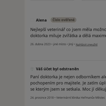
Alena
Číslo ověřené
A
Nejlepší veterinář co jsem měla možnos
doktorka miluje zvířátka a dělá maximu
podle názoru uživatele
26. dubna 2023
•
jiné místo
•
Jiný
•
Nahlásit zneužití
Váš účet byl odstraněn
Paní doktorka je nejen odborníkem ale j
pochopením pro majitele. Je zatím úpln
se kterým jsem se setkala. Moc jí děkuj
24. prosince 2018
•
Veterinární klinika Heřmanův Městec