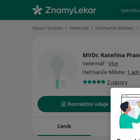
specializ
Hlavní Stránka
Veterinář
Heřmanův Městec
Z
MVDr.
Kateřina Prax
o special
Veterinář
·
Více
Heřmanův Městec
1 adr
2 názory
Kontaktní údaje
Ceník
Adresy