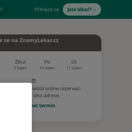
Přihlásit se
Jste lékař?
e se na ZnamyLekar.cz
Zítra
Po
Út
St
Čt
9 Srpen
10 Srpen
11 Srpen
12 Srpen
13 Srp
specialista nenabízí online rezervaci
termínu na této adrese.
Rezervovat termín