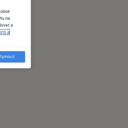
dobné
ahu na
lovat a
omí a
řijmout