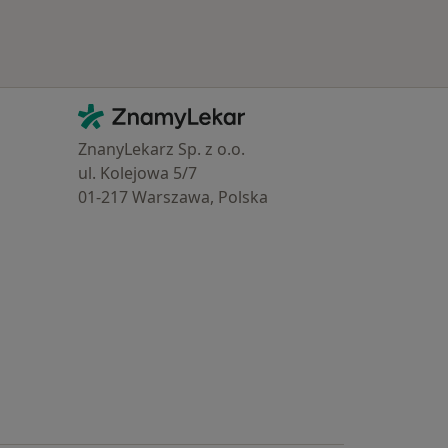
Kontakt
ZnamyLekar - Hlavní stránka
ZnanyLekarz Sp. z o.o.
ul. Kolejowa 5/7
01-217 Warszawa, Polska