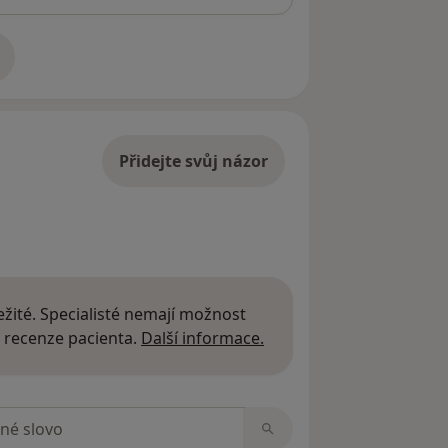
adrese
Přidejte svůj názor
žité. Specialisté nemají možnost
Další informace o názor
 recenze pacienta.
Další informace.
zorech