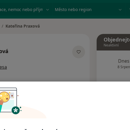
ace, nemoc nebo příjmení
Město nebo region
Kateřina Praxová
měna města
Objednejt
Neaktivní
ová
izacích
Dnes
esa
8 Srpen
Tento 
Rezervovat termín
Názory pacientů (2)