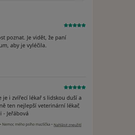
t poznat. Je vidět, že paní
m, aby je vyléčila.
 Alena
e i zvířecí lékař s lidskou duší a
ě ten nejlepší veterinární lékař,
i - Jeřábová
podle názoru uživatele Váš účet byl odstraněn
•
Nemoc mého psího mazlíčka
•
Nahlásit zneužití