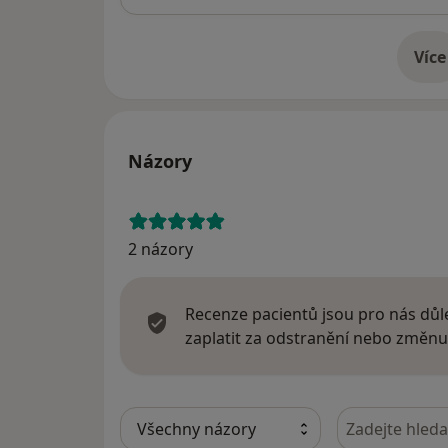
Více
o 
Názory
2 názory
Recenze pacientů jsou pro nás důle
zaplatit za odstranění nebo změnu
Hledejte v ná