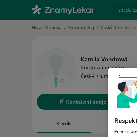
specializ
Hlavní Stránka
Anesteziolog
Český Krumlov
Z
Kamila Vondrová
o spec
Anesteziolog
·
Více
Český Krumlov
1 adresa
Kontaktní údaje
Respekt
Ceník
Adresy
Přijetím p