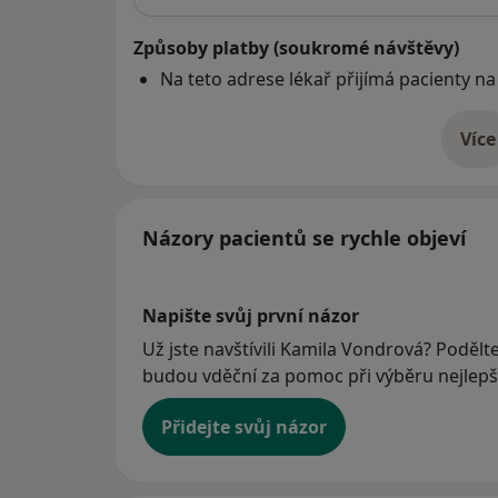
Způsoby platby (soukromé návštěvy)
Na teto adrese lékař přijímá pacienty na
Více
o 
Názory pacientů se rychle objeví
Napište svůj první názor
Už jste navštívili Kamila Vondrová? Podělte
budou vděční za pomoc při výběru nejlepší
Přidejte svůj názor