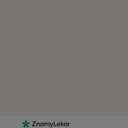
Kontakt
ZnamyLekar - Hlavní stránka