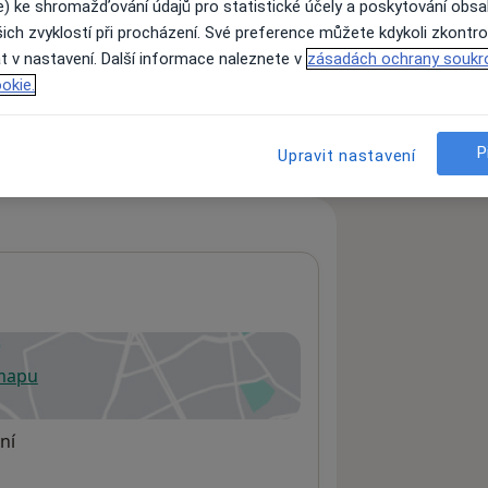
e) ke shromažďování údajů pro statistické účely a poskytování obs
ich zvyklostí při procházení. Své preference můžete kdykoli zkontro
t v nastavení. Další informace naleznete v
zásadách ochrany soukr
ách nejsou k dispozici
okie.
ádné informace o svých službách.
P
Upravit nastavení
 mapu
 otevře v nové záložce
ní