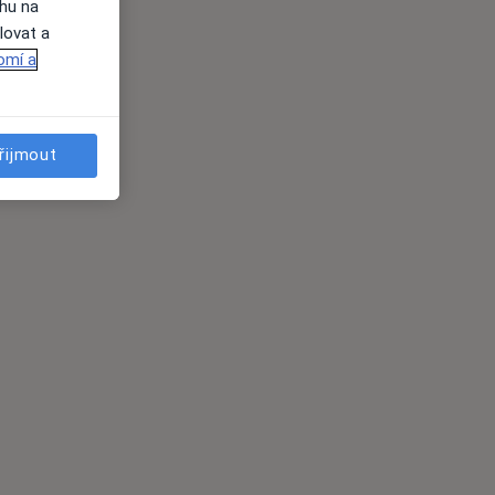
ahu na
lovat a
omí a
řijmout