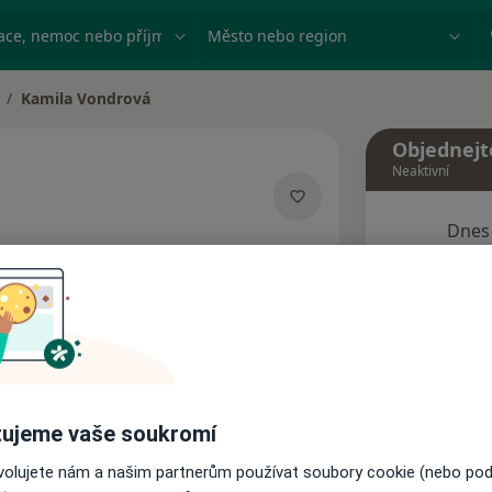
ace, nemoc nebo příjmení
Město nebo region
Kamila Vondrová
měna města
Objednejt
Neaktivní
Dnes
ializacích
8 Srpen
Tento 
Rezervovat termín
ujeme vaše soukromí
Názory pacientů
ovolujete nám a našim partnerům používat soubory cookie (nebo po