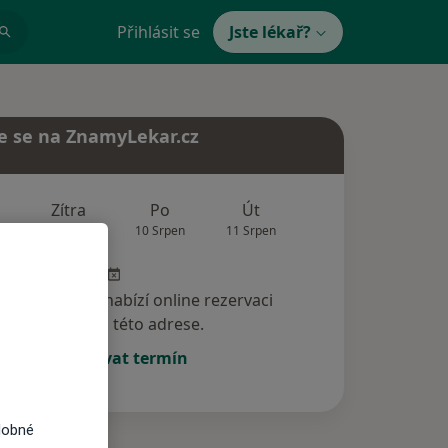
Přihlásit se
Jste lékař?
e se na ZnamyLekar.cz
Zítra
Po
Út
St
Čt
9 Srpen
10 Srpen
11 Srpen
12 Srpen
13 Srp
specialista nenabízí online rezervaci
termínu na této adrese.
Rezervovat termín
dobné