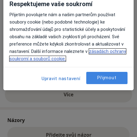
Respektujeme vaše soukromí
Přijetím povolujete nám a našim partnerům používat
Přiblížit mapu
se otevře v nové záložce
soubory cookie (nebo podobné technologie) ke
shromažďování údajů pro statistické účely a poskytování
Dostupnost
Na této adrese online kalendář není aktivní
obsahu na základě vašich zvyklostí při procházení. Své
Co mám v takové situaci udělat?
preference můžete kdykoli zkontrolovat a aktualizovat v
nastavení. Další informace naleznete v
zásadách ochrany
soukromí a souborů cookie.
Způsoby platby (soukromé návštěvy)
Na teto adrese lékař přijímá pacienty na pojišťovnu
Detaily
Přijmout
Upravit nastavení
Více
o adrese
Názory
Přidejte svůj názor