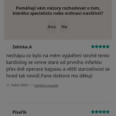
Pomáhají vám názory rozhodovat o tom,
kterého specialistu nebo ordinaci navštívit?
Ano
Ne
Zelinka.A
Z
nechápu co bylo na mém vyjádření strohé tento
kardiolog se omne stará od prvního infarktu
přes dvě operace bajpasu a větší starostlivost se
hned tak nevidí,Pane doktore mo děkuji
podle názoru uživatele Zelinka.A
11. ledna 2009
•
•
•
Nahlásit zneužití
Písařík
P