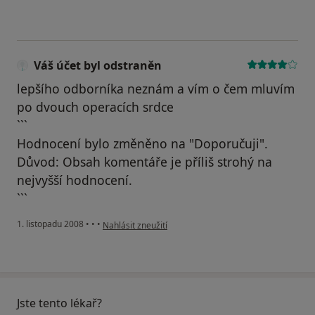
Váš účet byl odstraněn
lepšího odborníka neznám a vím o čem mluvím
po dvouch operacích srdce
```
Hodnocení bylo změněno na "Doporučuji".
Důvod: Obsah komentáře je příliš strohý na
nejvyšší hodnocení.
```
podle názoru uživatele Váš účet byl odstraněn
1. listopadu 2008
•
•
•
Nahlásit zneužití
Jste tento lékař?