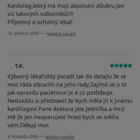
Kardolog,který má mojí absolutní důvěru.Jen
víc takových odborníků!!!!
Příjemný a ochotný lékař.
podle názoru uživatele Písařík
26. prosince 2008
•
•
•
Nahlásit zneužití
T.K.
T
Výborný lékař,vždy poradí tak do detajlu že se
moc ráda obracím na jeho rady,Zajímá se o to
jak opravdu pacientovi je a co potřebuje.
Nedokážu si představit že bych měla jít k jinému
kardilogovi.Pane doktora jste jednička a mrzí
mě že jen neoperujete hned bych se svěřia
vám.Děkuji moc
podle názoru uživatele T.K.
8. listopadu 2008
•
•
•
Nahlásit zneužití