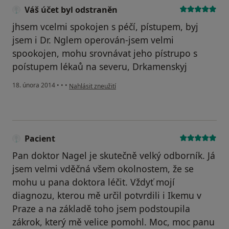
Váš účet byl odstraněn
jhsem vcelmi spokojen s péčí, pístupem, byj
jsem i Dr. Nglem operován-jsem velmi
spookojen, mohu srovnávat jeho pístrupo s
poístupem lékaů na severu, Drkamenskyj
podle názoru uživatele Váš účet byl odstraněn
18. února 2014
•
•
•
Nahlásit zneužití
Pacient
Pan doktor Nagel je skutečně velký odborník. Já
jsem velmi vděčná všem okolnostem, že se
mohu u pana doktora léčit. Vždyť mojí
diagnozu, kterou mě určil potvrdili i Ikemu v
Praze a na základě toho jsem podstoupila
zákrok, který mě velice pomohl. Moc, moc panu