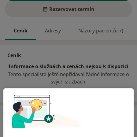
Rezervovat termín
Ceník
Adresy
Názory pacientů (7)
Ceník
Informace o službách a cenách nejsou k dispozici
Tento specialista ještě nepřidával žádné informace o
svých službách.
Adresa
Kardiologická ambulance
Budějovická 59/1081,
Tábor
39002