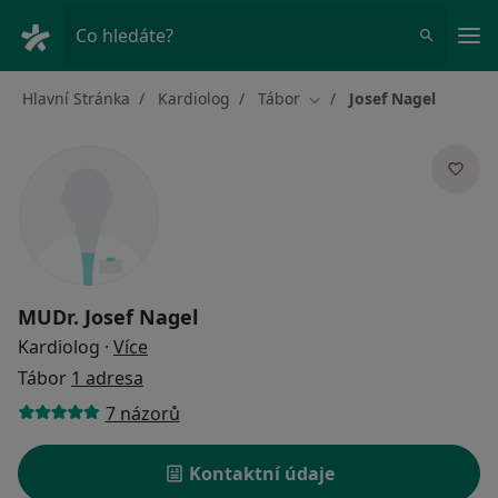
Hla
Co hledáte?
Hlavní Stránka
Kardiolog
Tábor
Josef Nagel
Změna města
MUDr.
Josef Nagel
o specializacích
Kardiolog
·
Více
Tábor
1 adresa
7 názorů
Kontaktní údaje