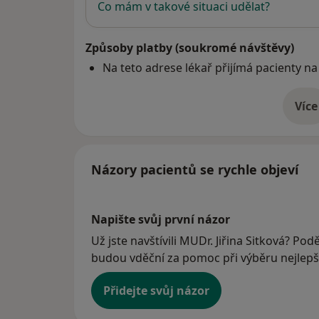
Co mám v takové situaci udělat?
Způsoby platby (soukromé návštěvy)
Na teto adrese lékař přijímá pacienty na
Více
o 
Názory pacientů se rychle objeví
Napište svůj první názor
Už jste navštívili MUDr. Jiřina Sitková? Podě
budou vděční za pomoc při výběru nejlepší
Přidejte svůj názor