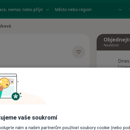
ace, nemoc nebo příjmení
Město nebo region
itková
a
Objednejt
Neaktivní
Dnes
ializacích
7 Srpen
Tento 
Rezervovat termín
Názory pacientů
ujeme vaše soukromí
ovolujete nám a našim partnerům používat soubory cookie (nebo po