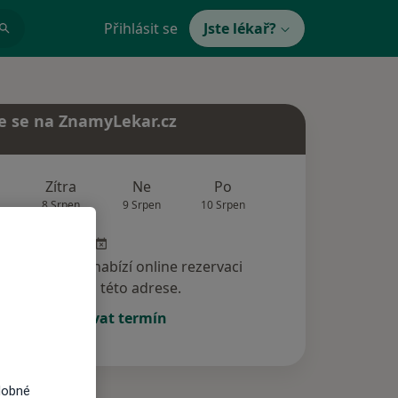
Přihlásit se
Jste lékař?
e se na ZnamyLekar.cz
Zítra
Ne
Po
Út
St
8 Srpen
9 Srpen
10 Srpen
11 Srpen
12 Srp
specialista nenabízí online rezervaci
termínu na této adrese.
Rezervovat termín
dobné