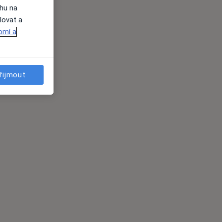
ahu na
lovat a
omí a
řijmout