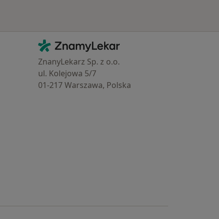
Kontakt
ZnamyLekar - Hlavní stránka
ZnanyLekarz Sp. z o.o.
ul. Kolejowa 5/7
01-217 Warszawa, Polska