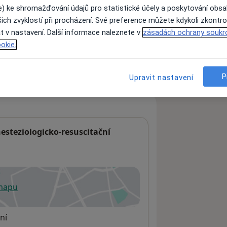
e) ke shromažďování údajů pro statistické účely a poskytování obs
ich zvyklostí při procházení. Své preference můžete kdykoli zkontro
t v nastavení. Další informace naleznete v
zásadách ochrany soukr
ách nejsou k dispozici
okie.
ádné informace o svých službách.
P
Upravit nastavení
nesteziologicko-resuscitační
 mapu
 otevře v nové záložce
ní