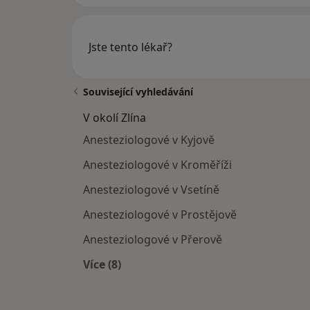
Jste tento lékař?
Související vyhledávání
V okolí Zlína
Anesteziologové v Kyjově
Anesteziologové v Kroměříži
Anesteziologové v Vsetíně
Anesteziologové v Prostějově
Anesteziologové v Přerově
Více (8)
Více v kategorii: V okolí Zlína