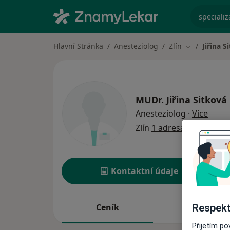
specializ
Hlavní Stránka
Anesteziolog
Zlín
Jiřina S
Změna měst
MUDr.
Jiřina Sitková
o spec
Anesteziolog
·
Více
Zlín
1 adresa
Kontaktní údaje
Ceník
Adresy
Respekt
Přijetím p