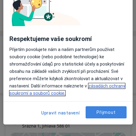
Rezervovat termín
Ceník
Adresy
Názory pacientů
Respektujeme vaše soukromí
Ceník
Přijetím povolujete nám a našim partnerům používat
soubory cookie (nebo podobné technologie) ke
Informace o službách a cenách nejsou k dispozici
shromažďování údajů pro statistické účely a poskytování
Tento specialista ještě nepřidával žádné informace o
obsahu na základě vašich zvyklostí při procházení. Své
svých službách.
preference můžete kdykoli zkontrolovat a aktualizovat v
nastavení. Další informace naleznete v
zásadách ochrany
soukromí a souborů cookie.
Adresa
Přijmout
Upravit nastavení
Ordinace
Srázná 1,
Jihlava
586 01