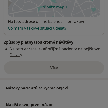
Přiblížit mapu
se otevře v nové záložce
Dostupnost
Na této adrese online kalendář není aktivní
Co mám v takové situaci udělat?
Způsoby platby (soukromé návštěvy)
Na teto adrese lékař přijímá pacienty na pojišťovnu
Detaily
Více
o adrese
Názory pacientů se rychle objeví
Napište svůj první názor