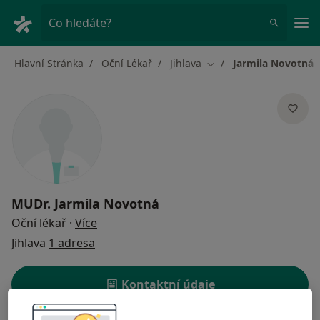
Hla
Co hledáte?
Hlavní Stránka
Oční Lékař
Jihlava
Jarmila Novotná
Změna města
MUDr.
Jarmila Novotná
o specializacích
Oční lékař
·
Více
Jihlava
1 adresa
Kontaktní údaje