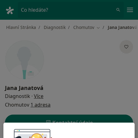
Hla
Co hledáte?
Hlavní Stránka
Diagnostik
Chomutov
Jana Janatová
Změna města
Jana Janatová
o specializacích
Diagnostik
·
Více
Chomutov
1 adresa
Kontaktní údaje