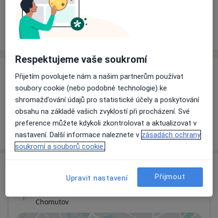
Rezervovat termín
Ceník
Adresy
Názory pacientů
Respektujeme vaše soukromí
Ceník
Přijetím povolujete nám a našim partnerům používat
soubory cookie (nebo podobné technologie) ke
Informace o službách a cenách nejsou k dispozici
shromažďování údajů pro statistické účely a poskytování
Tento specialista ještě nepřidával žádné informace o
obsahu na základě vašich zvyklostí při procházení. Své
svých službách.
preference můžete kdykoli zkontrolovat a aktualizovat v
nastavení. Další informace naleznete v
zásadách ochrany
soukromí a souborů cookie.
Adresa
Přijmout
Upravit nastavení
Ordinace
Chomutov