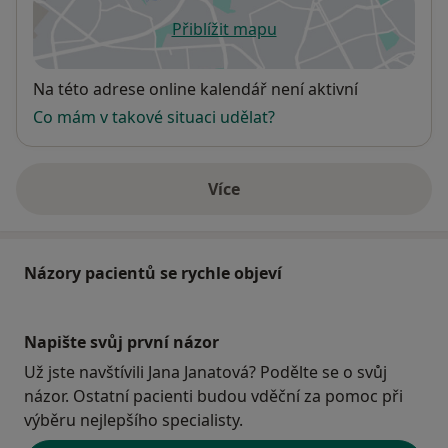
Přiblížit mapu
se otevře v nové záložce
Dostupnost
Na této adrese online kalendář není aktivní
Co mám v takové situaci udělat?
Více
o adrese
Názory pacientů se rychle objeví
Napište svůj první názor
Už jste navštívili Jana Janatová? Podělte se o svůj
názor. Ostatní pacienti budou vděční za pomoc při
výběru nejlepšího specialisty.