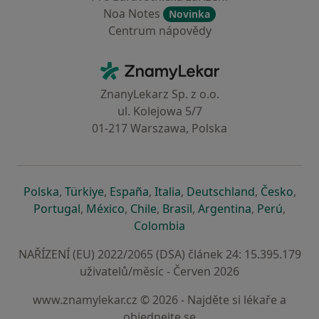
Noa Notes
Novinka
Centrum nápovědy
Kontakt
ZnamyLekar - Hlavní stránka
ZnanyLekarz Sp. z o.o.
ul. Kolejowa 5/7
01-217 Warszawa, Polska
se otevře v nové záložce
se otevře v nové záložce
se otevře v nové záložce
se otevře v nové záložce
se otevře v 
se o
Polska
,
Türkiye
,
España
,
Italia
,
Deutschland
,
Česko
,
se otevře v nové záložce
se otevře v nové záložce
se otevře v nové záložce
se otevře v nové záložc
se otevře v 
se ote
Portugal
,
México
,
Chile
,
Brasil
,
Argentina
,
Perú
,
se otevře v nové záložce
Colombia
NAŘÍZENÍ (EU) 2022/2065 (DSA) článek 24: 15.395.179
uživatelů/měsíc - Červen 2026
www.znamylekar.cz © 2026 - Najděte si lékaře a
objednejte se