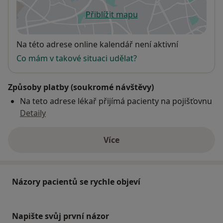
Přiblížit mapu
se otevře v nové záložce
Dostupnost
Na této adrese online kalendář není aktivní
Co mám v takové situaci udělat?
Způsoby platby (soukromé návštěvy)
Na teto adrese lékař přijímá pacienty na pojišťovnu
Detaily
Více
o adrese
Názory pacientů se rychle objeví
Napište svůj první názor