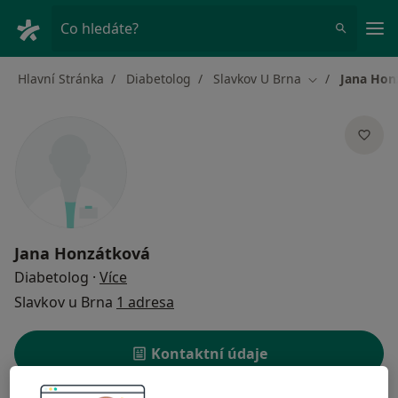
Hla
Co hledáte?
Hlavní Stránka
Diabetolog
Slavkov U Brna
Jana Hon
Změna města
Jana Honzátková
o specializacích
Diabetolog
·
Více
Slavkov u Brna
1 adresa
Kontaktní údaje