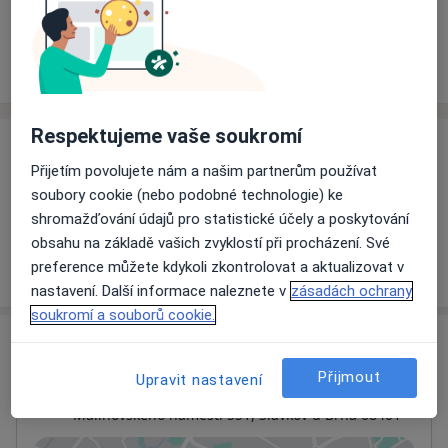
Rezervovat termín
Ceník
Adresy
Názory pacientů
Respektujeme vaše soukromí
Ceník
Přijetím povolujete nám a našim partnerům používat
Informace o službách a cenách nejsou k dispozici
soubory cookie (nebo podobné technologie) ke
Tento specialista ještě nepřidával žádné informace o
shromažďování údajů pro statistické účely a poskytování
svých službách.
obsahu na základě vašich zvyklostí při procházení. Své
preference můžete kdykoli zkontrolovat a aktualizovat v
nastavení. Další informace naleznete v
zásadách ochrany
soukromí a souborů cookie.
Adresa
Přijmout
Upravit nastavení
Diabetologická ambulance
Malinovského náměstí 551,
Slavkov u Brna
68401