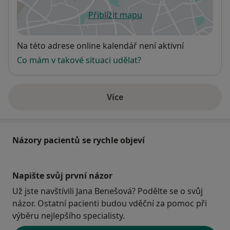
Přiblížit mapu
se otevře v nové záložce
Dostupnost
Na této adrese online kalendář není aktivní
Co mám v takové situaci udělat?
Více
o adrese
Názory pacientů se rychle objeví
Napište svůj první názor
Už jste navštívili Jana Benešová? Podělte se o svůj
názor. Ostatní pacienti budou vděční za pomoc při
výběru nejlepšího specialisty.