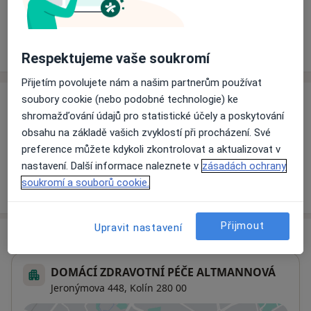
Rezervovat termín
Ceník
Adresy
Názory pacientů
Respektujeme vaše soukromí
Přijetím povolujete nám a našim partnerům používat
soubory cookie (nebo podobné technologie) ke
Ceník
shromažďování údajů pro statistické účely a poskytování
Informace o službách a cenách nejsou k dispozici
obsahu na základě vašich zvyklostí při procházení. Své
Tento specialista ještě nepřidával žádné informace o
preference můžete kdykoli zkontrolovat a aktualizovat v
svých službách.
nastavení. Další informace naleznete v
zásadách ochrany
soukromí a souborů cookie.
Přijmout
Upravit nastavení
Adresa
DOMÁCÍ ZDRAVOTNÍ PÉČE ALTMANNOVÁ
Jeronýmova 448,
Kolín
280 00