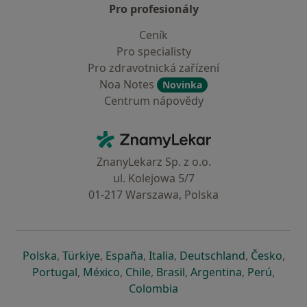
Pro profesionály
Ceník
Pro specialisty
Pro zdravotnická zařízení
Noa Notes
Novinka
Centrum nápovědy
Kontakt
ZnamyLekar - Hlavní stránka
ZnanyLekarz Sp. z o.o.
ul. Kolejowa 5/7
01-217 Warszawa, Polska
se otevře v nové záložce
se otevře v nové záložce
se otevře v nové záložce
se otevře v nové záložce
se otevře v 
se o
Polska
,
Türkiye
,
España
,
Italia
,
Deutschland
,
Česko
,
se otevře v nové záložce
se otevře v nové záložce
se otevře v nové záložce
se otevře v nové záložc
se otevře v 
se ote
Portugal
,
México
,
Chile
,
Brasil
,
Argentina
,
Perú
,
se otevře v nové záložce
Colombia