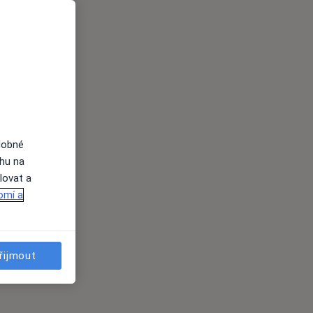
dobné
ahu na
lovat a
omí a
řijmout