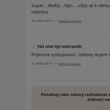
Super....skvělý....fajn.....vždy se k n
náladou
podle názoru uživatele Váš účet byl o
16. února 2012
•
•
•
Nahlásit zneužití
Váš účet byl odstraněn
Prijemne vystupovani, celkovy dojem v
podle názoru uživatele Váš účet byl o
24. ledna 2012
•
•
•
Nahlásit zneužití
Pomáhají vám názory rozhodovat o 
ordinaci na