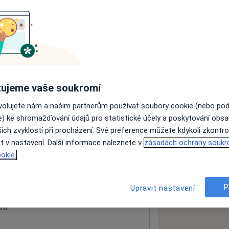
ách nejsou k dispozici
ádné informace o svých službách.
ujeme vaše soukromí
ovolujete nám a našim partnerům používat soubory cookie (nebo po
e) ke shromažďování údajů pro statistické účely a poskytování obs
ich zvyklostí při procházení. Své preference můžete kdykoli zkontro
t v nastavení. Další informace naleznete v
zásadách ochrany soukr
okie.
 mapu
 otevře v nové záložce
P
Upravit nastavení
ní