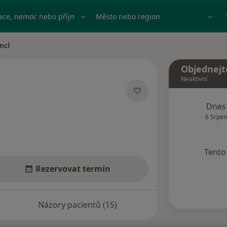
ace, nemoc nebo příjmení
Město nebo region
ncl
a
Objednejt
Neaktivní
izacích
Dnes
6 Srpen
Tento 
Rezervovat termín
Názory pacientů (15)