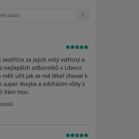
zorech
estřičce za jejich milý vstřícný a
 z nejlepších odborníků v Liberci
a měli učit jak se má lékař chovat k
 to super dvojka a odcházím vždy s
ji Vám moc.
zoru uživatele Martin Mužík
zneužití