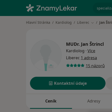
specializ
Hlavní Stránka
Kardiolog
Liberec
Jan Štri
Změna měst
MUDr.
Jan Štrincl
o special
Kardiolog
·
Více
Liberec
1 adresa
15 názorů
Kontaktní údaje
Ceník
Adresy