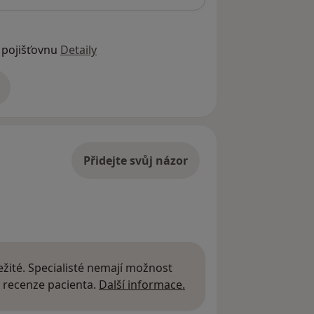
 pojišťovnu
Detaily
adrese
Přidejte svůj názor
žité. Specialisté nemají možnost
Další informace o názor
 recenze pacienta.
Další informace.