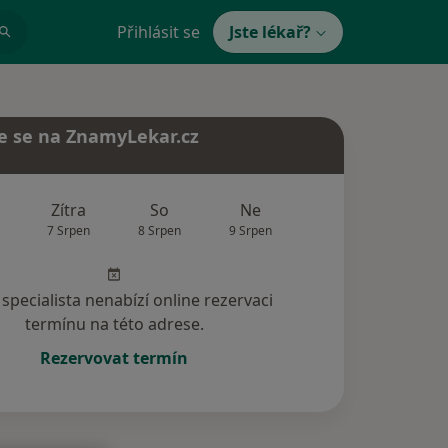
Přihlásit se
Jste lékař?
e se na ZnamyLekar.cz
Zítra
So
Ne
Po
Út
7 Srpen
8 Srpen
9 Srpen
10 Srpen
11 Srp
specialista nenabízí online rezervaci
termínu na této adrese.
Rezervovat termín