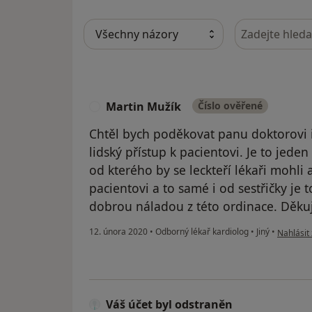
Hledejte v ná
Martin Mužík
Číslo ověřené
M
Chtěl bych poděkovat panu doktorovi i s
lidský přístup k pacientovi. Je to jeden
od kterého by se leckteří lékaři mohli 
pacientovi a to samé i od sestřičky je
dobrou náladou z této ordinace. Děku
podle ná
12. února 2020
•
Odborný lékař kardiolog
•
Jiný
•
Nahlásit 
Váš účet byl odstraněn