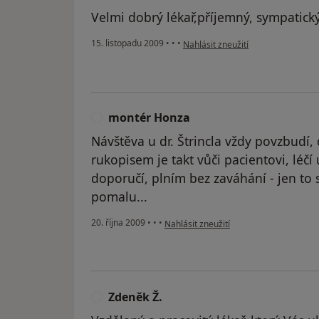
Velmi dobrý lékař,příjemný, sympatick
podle názoru uživatele Pacient
15. listopadu 2009
•
•
•
Nahlásit zneužití
montér Honza
M
Návštěva u dr. Štrincla vždy povzbudí,
rukopisem je takt vůči pacientovi, léčí
doporučí, plním bez zaváhání - jen to 
pomalu...
podle názoru uživatele montér Honza
20. října 2009
•
•
•
Nahlásit zneužití
Zdeněk Ž.
Z