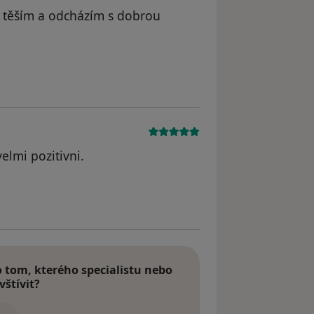
ěmu těším a odcházím s dobrou
dstraněn
elmi pozitivni.
dstraněn
tom, kterého specialistu nebo
vštívit?