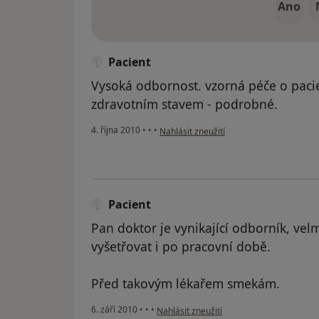
Ano
Pacient
Vysoká odbornost. vzorná péče o pacie
zdravotním stavem - podrobné.
podle názoru uživatele Pacient
4. října 2010
•
•
•
Nahlásit zneužití
Pacient
Pan doktor je vynikající odborník, vel
vyšetřovat i po pracovní době.
Před takovým lékařem smekám.
podle názoru uživatele Pacient
6. září 2010
•
•
•
Nahlásit zneužití