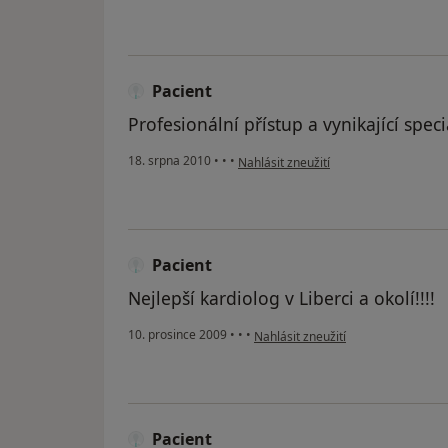
Pacient
Profesionální přístup a vynikající speci
podle názoru uživatele Pacient
18. srpna 2010
•
•
•
Nahlásit zneužití
Pacient
Nejlepší kardiolog v Liberci a okolí!!!!
podle názoru uživatele Pacient
10. prosince 2009
•
•
•
Nahlásit zneužití
Pacient