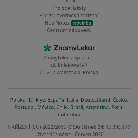
Ceník
Pro specialisty
Pro zdravotnická zařízení
Noa Notes
Novinka
Centrum nápovědy
Kontakt
ZnamyLekar - Hlavní stránka
ZnanyLekarz Sp. z o.o.
ul. Kolejowa 5/7
01-217 Warszawa, Polska
se otevře v nové záložce
se otevře v nové záložce
se otevře v nové záložce
se otevře v nové záložce
se otevře v 
se o
Polska
,
Türkiye
,
España
,
Italia
,
Deutschland
,
Česko
,
se otevře v nové záložce
se otevře v nové záložce
se otevře v nové záložce
se otevře v nové záložc
se otevře v 
se ote
Portugal
,
México
,
Chile
,
Brasil
,
Argentina
,
Perú
,
se otevře v nové záložce
Colombia
NAŘÍZENÍ (EU) 2022/2065 (DSA) článek 24: 15.395.179
uživatelů/měsíc - Červen 2026