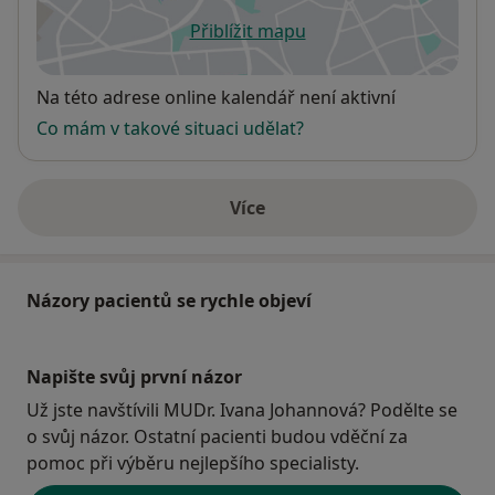
Přiblížit mapu
se otevře v nové záložce
Dostupnost
Na této adrese online kalendář není aktivní
Co mám v takové situaci udělat?
Více
o adrese
Názory pacientů se rychle objeví
Napište svůj první názor
Už jste navštívili MUDr. Ivana Johannová? Podělte se
o svůj názor. Ostatní pacienti budou vděční za
pomoc při výběru nejlepšího specialisty.