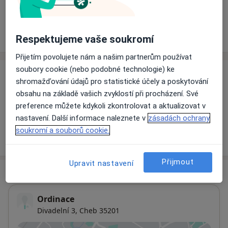
Rezervovat termín
Ceník
Adresy
Názory pacientů
Respektujeme vaše soukromí
Přijetím povolujete nám a našim partnerům používat
soubory cookie (nebo podobné technologie) ke
Ceník
shromažďování údajů pro statistické účely a poskytování
obsahu na základě vašich zvyklostí při procházení. Své
Informace o službách a cenách nejsou k dispozici
preference můžete kdykoli zkontrolovat a aktualizovat v
Tento specialista ještě nepřidával žádné informace o
nastavení. Další informace naleznete v
zásadách ochrany
svých službách.
soukromí a souborů cookie.
Přijmout
Upravit nastavení
Adresa
Ordinace
Divadelní 3,
Cheb
35201