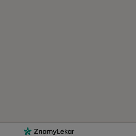
Kontakt
ZnamyLekar - Hlavní stránka