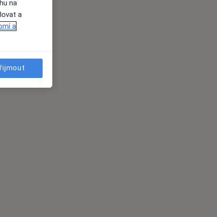
ahu na
lovat a
omí a
řijmout