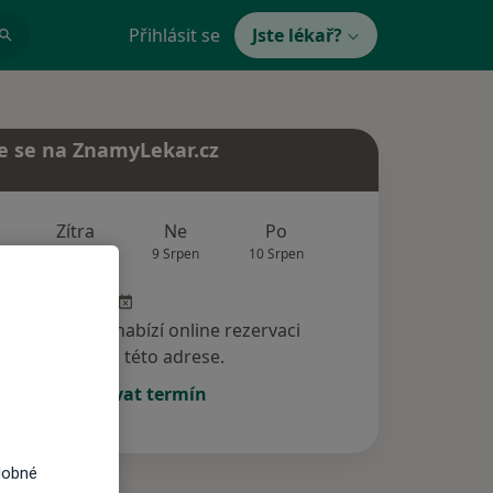
Přihlásit se
Jste lékař?
e se na ZnamyLekar.cz
Zítra
Ne
Po
Út
St
8 Srpen
9 Srpen
10 Srpen
11 Srpen
12 Srp
specialista nenabízí online rezervaci
termínu na této adrese.
Rezervovat termín
dobné