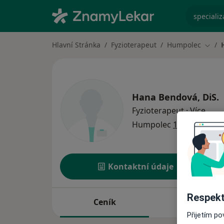
specializ
Hlavní Stránka
Fyzioterapeut
Humpolec
Změn
Hana Bendová, DiS.
o spe
Fyzioterapeut
·
Více
Humpolec
1 adresa
Kontaktní údaje
Respekt
Ceník
Adresy
Přijetím p