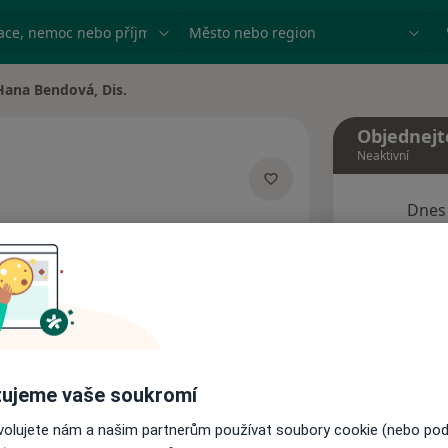
ace, nemoc nebo příjmení
Město nebo region
Hana Bendová, Dis.
a města
Objednejt
Neaktivní
Dnes
cializacích
7 Srpen
Tento 
Rezervovat termín
ujeme vaše soukromí
Názory pacientů
ovolujete nám a našim partnerům používat soubory cookie (nebo po