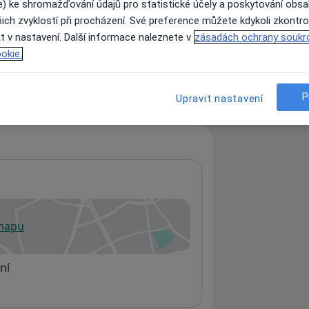
e) ke shromažďování údajů pro statistické účely a poskytování obs
ich zvyklostí při procházení. Své preference můžete kdykoli zkontro
t v nastavení. Další informace naleznete v
zásadách ochrany soukr
ách nejsou k dispozici
okie.
ádné informace o svých službách.
P
Upravit nastavení
 mapu
 otevře v nové záložce
ní