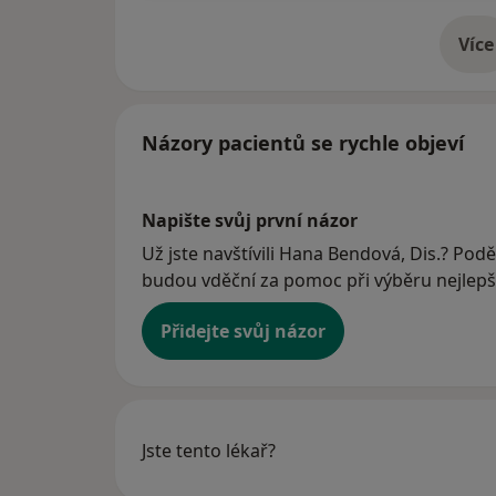
Více
o 
Názory pacientů se rychle objeví
Napište svůj první názor
Už jste navštívili Hana Bendová, Dis.? Poděl
budou vděční za pomoc při výběru nejlepší
Přidejte svůj názor
Jste tento lékař?