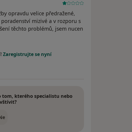
by opravdu velice předražené,
, poradenství mizivé a v rozporu s
šení těchto problémů, jsem nucen
traněn
í!
Zaregistrujte se nyní
tom, kterého specialistu nebo
vštívit?
Ne