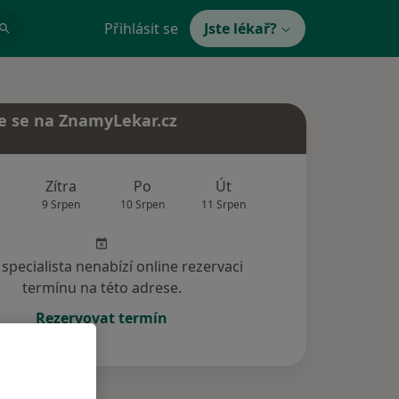
Přihlásit se
Jste lékař?
e se na ZnamyLekar.cz
Zítra
Po
Út
St
Čt
9 Srpen
10 Srpen
11 Srpen
12 Srpen
13 Srp
specialista nenabízí online rezervaci
termínu na této adrese.
Rezervovat termín