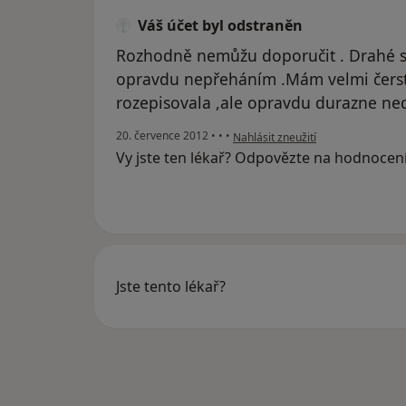
Váš účet byl odstraněn
Rozhodně nemůžu doporučit . Drahé slu
opravdu nepřeháním .Mám velmi čerst
rozepisovala ,ale opravdu durazne ned
podle názoru uživatele Váš účet b
20. července 2012
•
•
•
Nahlásit zneužití
Vy jste ten lékař? Odpovězte na hodnocen
Jste tento lékař?