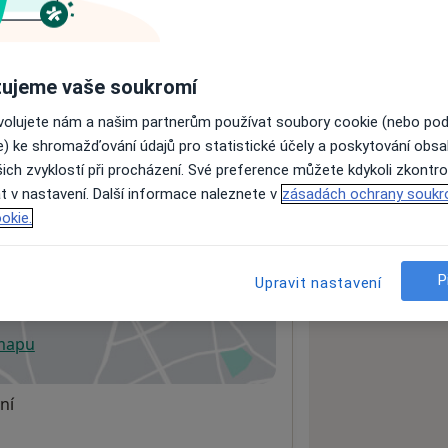
ách nejsou k dispozici
ujeme vaše soukromí
ádné informace o svých službách.
ovolujete nám a našim partnerům používat soubory cookie (nebo po
e) ke shromažďování údajů pro statistické účely a poskytování obs
ich zvyklostí při procházení. Své preference můžete kdykoli zkontro
t v nastavení. Další informace naleznete v
zásadách ochrany soukr
okie.
P
Upravit nastavení
 mapu
 otevře v nové záložce
ní