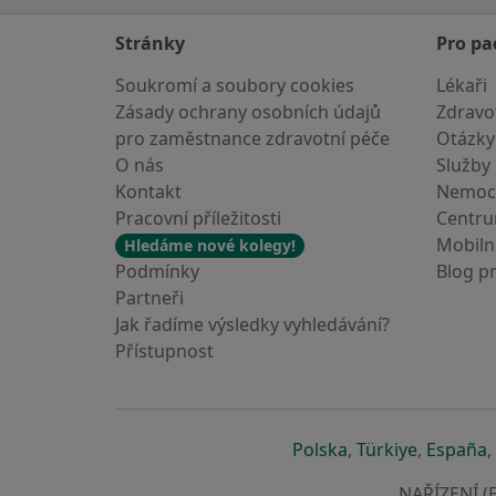
Stránky
Pro pa
Soukromí a soubory cookies
Lékaři
Zásady ochrany osobních údajů
Zdravot
pro zaměstnance zdravotní péče
Otázky
O nás
Služby
Kontakt
Nemoc
Pracovní příležitosti
Centr
Mobilní
Hledáme nové kolegy!
Podmínky
Blog p
Partneři
Jak řadíme výsledky vyhledávání?
Přístupnost
se otevře v nové 
se otevře
s
Polska
,
Türkiye
,
España
,
NAŘÍZENÍ (E