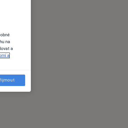
dobné
ahu na
lovat a
omí a
řijmout