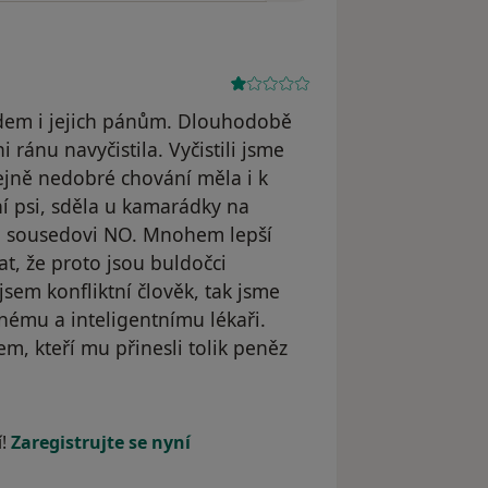
ádem i jejich pánům. Dlouhodobě
i ránu navyčistila. Vyčistili jsme
tejně nedobré chování měla i k
ní psi, sděla u kamarádky na
li sousedovi NO. Mnohem lepší
at, že proto jsou buldočci
ejsem konfliktní člověk, tak jsme
lnému a inteligentnímu lékaři.
idem, kteří mu přinesli tolik peněz
l odstraněn
í!
Zaregistrujte se nyní