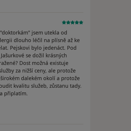
 "doktorkám" jsem utekla od
ergii dlouho léčil na plísně až ke
lat. Pejskovi bylo jedenáct. Pod
ašurkové se dožil krásných
dražené? Dost možná existuje
služby za nižší ceny, ale protože
širokém dalekém okolí a protože
udit kvalitu služeb, zůstanu tady.
a připlatím.
odstraněn