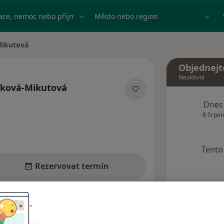
ace, nemoc nebo příjmení
Město nebo region
Mikutová
Objednejt
Neaktivní
rková-Mikutová
izacích
Dnes
8 Srpen
Tento 
Rezervovat termín
Názory pacientů (4)