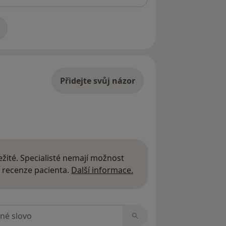
adrese
Přidejte svůj názor
žité. Specialisté nemají možnost
Další informace o názor
 recenze pacienta.
Další informace.
zorech