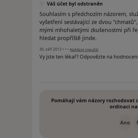
Váš účet byl odstraněn
Souhlasím s předchozím názorem, služ
vyšetření sestávající ze dvou "chmatů"
mými mhohaletými zkušenostmi při ře
hledat propříště jinde.
podle názoru uživatele Váš účet byl ods
30. září 2012
•
•
•
Nahlásit zneužití
Vy jste ten lékař? Odpovězte na hodnocen
Pomáhají vám názory rozhodovat o 
ordinaci na
Ano