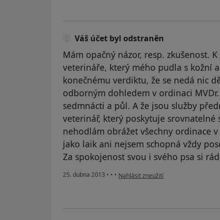
Váš účet byl odstraněn
Mám opačný názor, resp. zkušenost. K
veterináře, který mého pudla s kožní al
konečnému verdiktu, že se nedá nic dě
odborným dohledem v ordinaci MVDr. J
sedmnácti a půl. A že jsou služby pře
veterinář, který poskytuje srovnatelné 
nehodlám obrážet všechny ordinace v 
jako laik ani nejsem schopná vždy poso
Za spokojenost svou i svého psa si rád
podle názoru uživatele Váš účet byl 
25. dubna 2013
•
•
•
Nahlásit zneužití