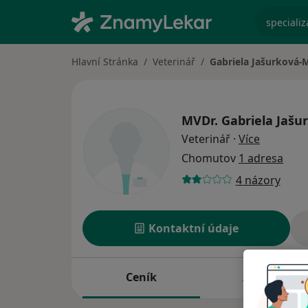
specializ
Hlavní Stránka
Veterinář
Gabriela Jašurková-
MVDr.
Gabriela Jašu
o special
Veterinář
·
Více
Chomutov
1 adresa
4 názory
Kontaktní údaje
Ceník
Adresy