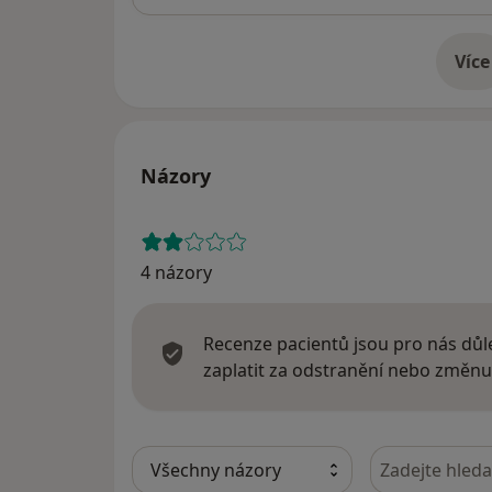
Více
o 
Názory
4 názory
Recenze pacientů jsou pro nás důle
zaplatit za odstranění nebo změnu
Hledejte v ná