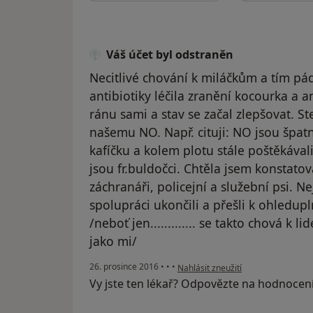
Váš účet byl odstraněn
Necitlivé chování k miláčkům a tím p
antibiotiky léčila zranění kocourka a an
ránu sami a stav se začal zlepšovat. S
našemu NO. Např. cituji: NO jsou špat
kafíčku a kolem plotu stále poštěkáva
jsou fr.buldočci. Chtěla jsem konstatov
záchranáři, policejní a služební psi. N
spolupráci ukončili a přešli k ohledup
/neboť jen............. se takto chová k l
jako mi/
podle názoru uživatele Váš účet by
26. prosince 2016
•
•
•
Nahlásit zneužití
Vy jste ten lékař? Odpovězte na hodnocen