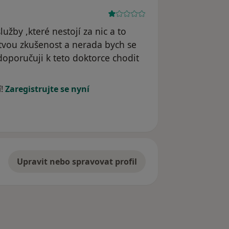
žby ,které nestojí za nic a to
vou zkušenost a nerada bych se
oporučuji k teto doktorce chodit
yl odstraněn
í!
Zaregistrujte se nyní
Upravit nebo spravovat profil