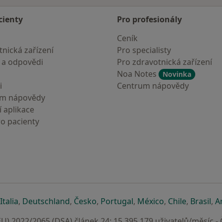
cienty
Pro profesionály
Ceník
nická zařízení
Pro specialisty
 a odpovědi
Pro zdravotnická zařízení
Noa Notes
Novinka
i
Centrum nápovědy
um nápovědy
 aplikace
ro pacienty
záložce
 v nové záložce
e otevře v nové záložce
se otevře v nové záložce
se otevře v nové záložce
se otevře v nové záložce
se otevře v nové záložc
se otevře v nov
se otevře
se 
Italia
,
Deutschland
,
Česko
,
Portugal
,
México
,
Chile
,
Brasil
,
A
U) 2022/2065 (DSA) článek 24: 15.395.179 uživatelů/měsíc -