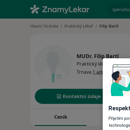
specializ
Hlavní Stránka
Praktický Lékař
Filip Bartl
MUDr.
Filip Bartl
o sp
Praktický lékař
·
Více
Trnava
1 adresa
Kontaktní údaje
Respekt
Ceník
Adresy
Přijetím p
technologi