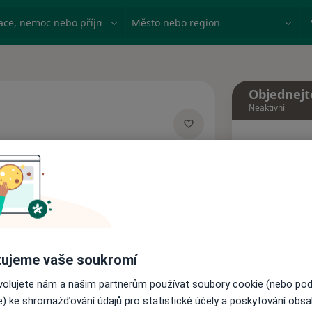
ace, nemoc nebo příjmení
Město nebo region
Objednejt
Neaktivní
Dnes
ecializacích
8 Srpen
Tento 
Rezervovat termín
ujeme vaše soukromí
Názory pacientů
ovolujete nám a našim partnerům používat soubory cookie (nebo po
e) ke shromažďování údajů pro statistické účely a poskytování obs