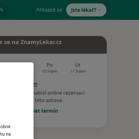
Přihlásit se
Jste lékař?
e se na ZnamyLekar.cz
Zítra
Po
Út
St
Čt
9 Srpen
10 Srpen
11 Srpen
12 Srpen
13 Srp
specialista nenabízí online rezervaci
termínu na této adrese.
Rezervovat termín
dobné
ahu na