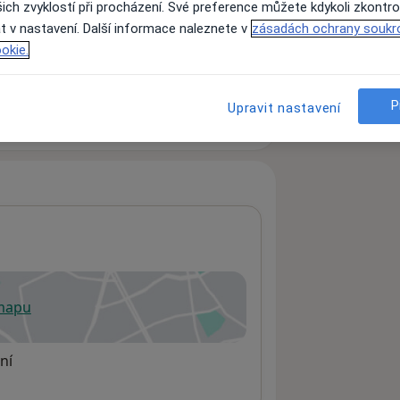
ich zvyklostí při procházení. Své preference můžete kdykoli zkontro
t v nastavení. Další informace naleznete v
zásadách ochrany soukr
okie.
ách nejsou k dispozici
ádné informace o svých službách.
P
Upravit nastavení
 mapu
 otevře v nové záložce
ní