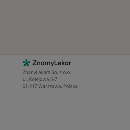
Kontakt
ZnamyLekar - Hlavní stránka
ZnanyLekarz Sp. z o.o.
ul. Kolejowa 5/7
01-217 Warszawa, Polska