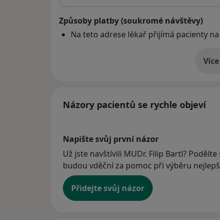
Způsoby platby (soukromé návštěvy)
Na teto adrese lékař přijímá pacienty na
Více
o 
Názory pacientů se rychle objeví
Napište svůj první názor
Už jste navštívili MUDr. Filip Bartl? Podělte
budou vděční za pomoc při výběru nejlepší
Přidejte svůj názor