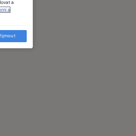
lovat a
omí a
řijmout