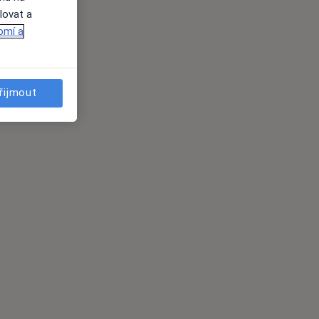
lovat a
omí a
řijmout