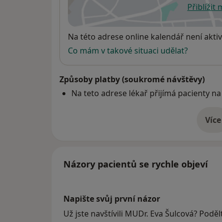
Přiblížit
se
Dostupnost
Na této adrese online kalendář není aktiv
Co mám v takové situaci udělat?
Způsoby platby (soukromé návštěvy)
Na teto adrese lékař přijímá pacienty na
Více
o 
Názory pacientů se rychle objeví
Napište svůj první názor
Už jste navštívili MUDr. Eva Šulcová? Podělt