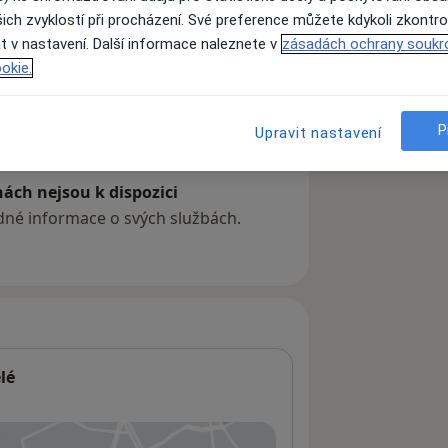
ich zvyklostí při procházení. Své preference můžete kdykoli zkontro
t v nastavení. Další informace naleznete v
zásadách ochrany soukr
okie.
P
Upravit nastavení
ách nejsou k dispozici
ádné informace o svých službách.
lé