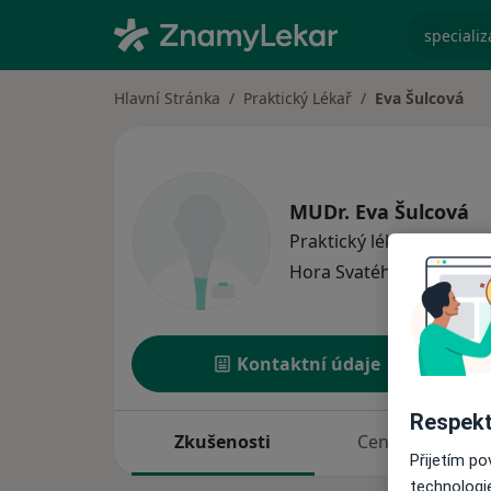
specializ
Hlavní Stránka
Praktický Lékař
Eva Šulcová
MUDr.
Eva Šulcová
o sp
Praktický lékař
·
Více
Hora Svatého Šebestiá
Kontaktní údaje
Respekt
Zkušenosti
Ceník
Přijetím p
technologi