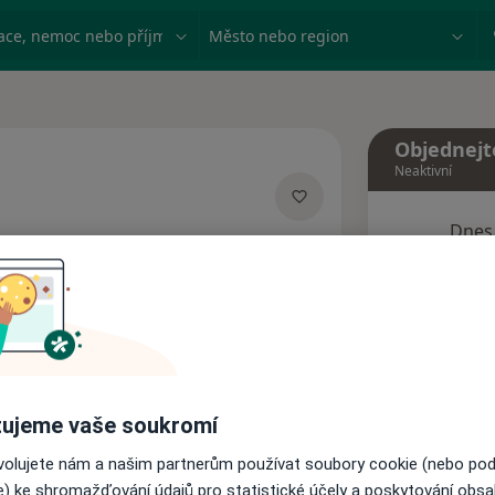
ace, nemoc nebo příjmení
Město nebo region
Objednejt
Neaktivní
Dnes
ecializacích
8 Srpen
na
1 adresa
Tento 
Rezervovat termín
ujeme vaše soukromí
Adresy
Názory pacientů
ovolujete nám a našim partnerům používat soubory cookie (nebo po
e) ke shromažďování údajů pro statistické účely a poskytování obs