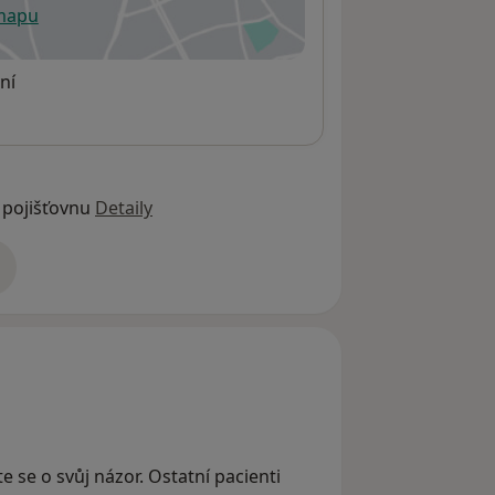
 mapu
 otevře v nové záložce
ní
 pojišťovnu
Detaily
adrese
e se o svůj názor. Ostatní pacienti