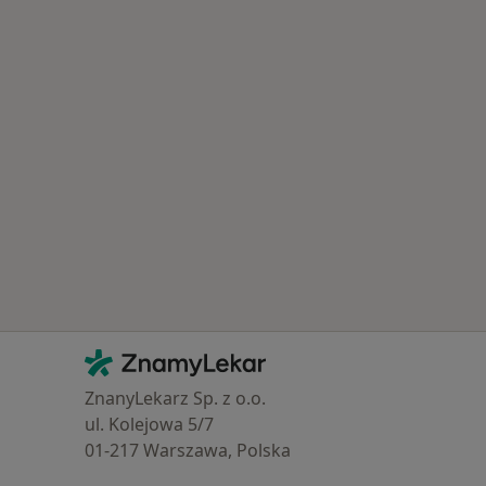
Kontakt
ZnamyLekar - Hlavní stránka
ZnanyLekarz Sp. z o.o.
ul. Kolejowa 5/7
01-217 Warszawa, Polska