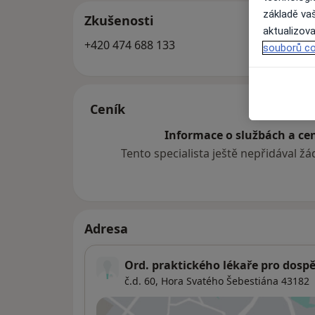
základě vaš
Zkušenosti
aktualizova
+420 474 688 133
souborů co
Ceník
Informace o službách a cen
Tento specialista ještě nepřidával ž
Adresa
Ord. praktického lékaře pro dospě
č.d. 60,
Hora Svatého Šebestiána 43182