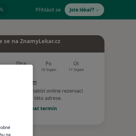
Přihlásit se
Jste lékař?
e se na ZnamyLekar.cz
Zítra
Po
Út
St
Čt
9 Srpen
10 Srpen
11 Srpen
12 Srpen
13 Srp
specialista nenabízí online rezervaci
termínu na této adrese.
Rezervovat termín
dobné
ahu na