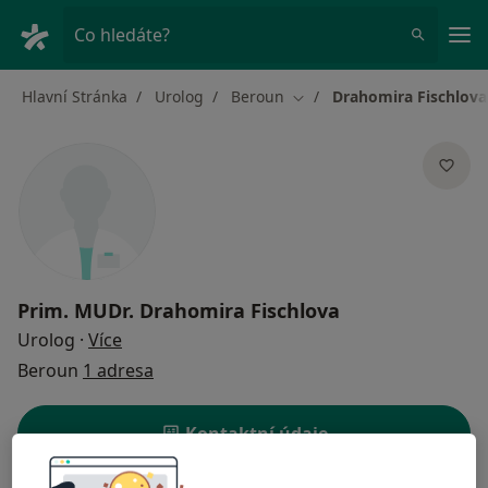
Hla
Co hledáte?
Hlavní Stránka
Urolog
Beroun
Drahomira Fischlova
Změna města
Prim. MUDr.
Drahomira Fischlova
o specializacích
Urolog
·
Více
Beroun
1 adresa
Kontaktní údaje