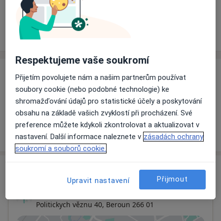
Rezervovat termín
Ceník
Adresy
Názory pacientů
Respektujeme vaše soukromí
Ceník
Přijetím povolujete nám a našim partnerům používat
soubory cookie (nebo podobné technologie) ke
Informace o službách a cenách nejsou k dispozici
shromažďování údajů pro statistické účely a poskytování
Tento specialista ještě nepřidával žádné informace o
obsahu na základě vašich zvyklostí při procházení. Své
svých službách.
preference můžete kdykoli zkontrolovat a aktualizovat v
nastavení. Další informace naleznete v
zásadách ochrany
soukromí a souborů cookie.
Adresa
Přijmout
Upravit nastavení
Nekrologicka ambulance Beroun
Politickych věznu 40,
Beroun
266 01