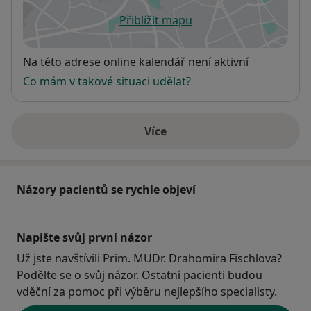
Přiblížit mapu
se otevře v nové záložce
Dostupnost
Na této adrese online kalendář není aktivní
Co mám v takové situaci udělat?
Více
o adrese
Názory pacientů se rychle objeví
Napište svůj první názor
Už jste navštívili Prim. MUDr. Drahomira Fischlova?
Podělte se o svůj názor. Ostatní pacienti budou
vděční za pomoc při výběru nejlepšího specialisty.