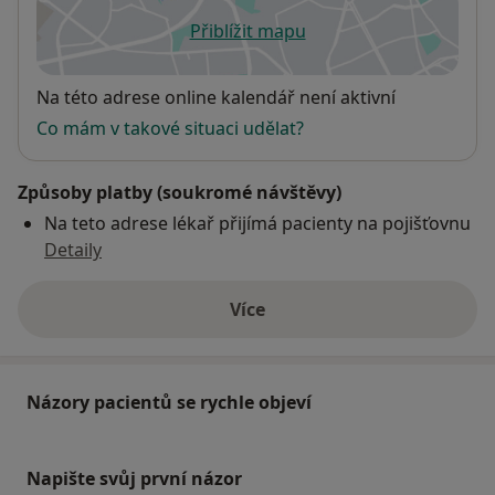
Přiblížit mapu
se otevře v nové záložce
Dostupnost
Na této adrese online kalendář není aktivní
Co mám v takové situaci udělat?
Způsoby platby (soukromé návštěvy)
Na teto adrese lékař přijímá pacienty na pojišťovnu
Detaily
Více
o adrese
Názory pacientů se rychle objeví
Napište svůj první názor