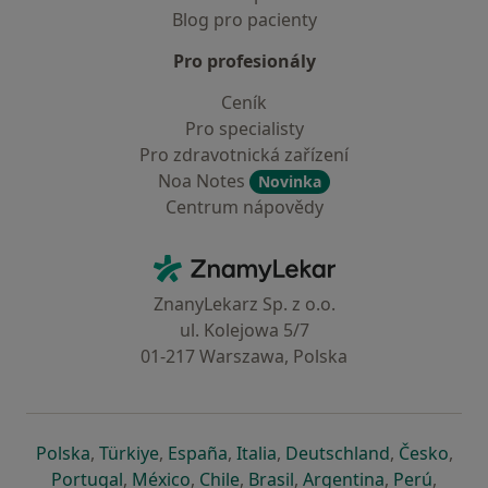
Blog pro pacienty
Pro profesionály
Ceník
Pro specialisty
Pro zdravotnická zařízení
Noa Notes
Novinka
Centrum nápovědy
Kontakt
ZnamyLekar - Hlavní stránka
ZnanyLekarz Sp. z o.o.
ul. Kolejowa 5/7
01-217 Warszawa, Polska
se otevře v nové záložce
se otevře v nové záložce
se otevře v nové záložce
se otevře v nové záložce
se otevře v 
se o
Polska
,
Türkiye
,
España
,
Italia
,
Deutschland
,
Česko
,
se otevře v nové záložce
se otevře v nové záložce
se otevře v nové záložce
se otevře v nové záložc
se otevře v 
se ote
Portugal
,
México
,
Chile
,
Brasil
,
Argentina
,
Perú
,