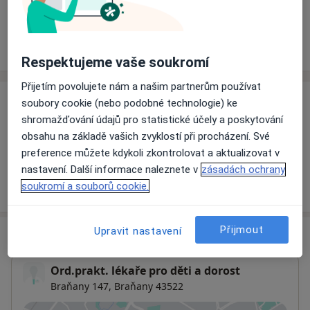
Rezervovat termín
Ceník
Adresy
Názory pacientů
Respektujeme vaše soukromí
Přijetím povolujete nám a našim partnerům používat
soubory cookie (nebo podobné technologie) ke
Ceník
shromažďování údajů pro statistické účely a poskytování
Informace o službách a cenách nejsou k dispozici
obsahu na základě vašich zvyklostí při procházení. Své
Tento specialista ještě nepřidával žádné informace o
preference můžete kdykoli zkontrolovat a aktualizovat v
svých službách.
nastavení. Další informace naleznete v
zásadách ochrany
soukromí a souborů cookie.
Přijmout
Upravit nastavení
Adresa
Ord.prakt. lékaře pro děti a dorost
Braňany 147,
Braňany 43522