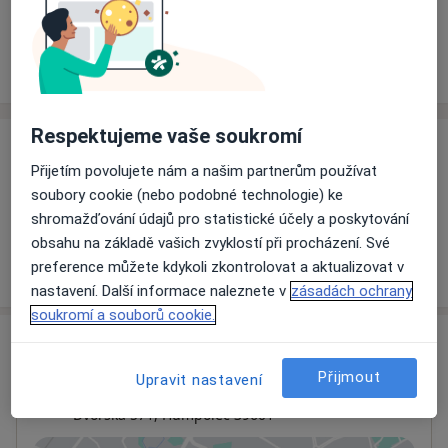
Rezervovat termín
Ceník
Adresy
Názory pacientů
Respektujeme vaše soukromí
Ceník
Přijetím povolujete nám a našim partnerům používat
Informace o službách a cenách nejsou k dispozici
soubory cookie (nebo podobné technologie) ke
Tento specialista ještě nepřidával žádné informace o
shromažďování údajů pro statistické účely a poskytování
svých službách.
obsahu na základě vašich zvyklostí při procházení. Své
preference můžete kdykoli zkontrolovat a aktualizovat v
nastavení. Další informace naleznete v
zásadách ochrany
soukromí a souborů cookie.
Adresa
Přijmout
Upravit nastavení
BIOCENTRUM P s.r.o. - fyzioterapeut
Dvorská 571,
Humpolec
39601