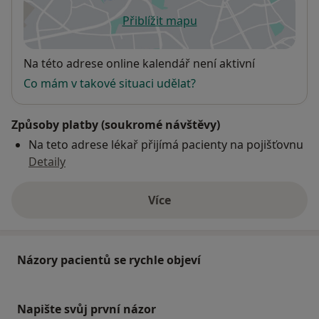
Přiblížit mapu
se otevře v nové záložce
Dostupnost
Na této adrese online kalendář není aktivní
Co mám v takové situaci udělat?
Způsoby platby (soukromé návštěvy)
Na teto adrese lékař přijímá pacienty na pojišťovnu
Detaily
Více
o adrese
Názory pacientů se rychle objeví
Napište svůj první názor