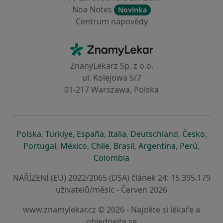
Noa Notes
Novinka
Centrum nápovědy
Kontakt
ZnamyLekar - Hlavní stránka
ZnanyLekarz Sp. z o.o.
ul. Kolejowa 5/7
01-217 Warszawa, Polska
se otevře v nové záložce
se otevře v nové záložce
se otevře v nové záložce
se otevře v nové záložce
se otevře v 
se o
Polska
,
Türkiye
,
España
,
Italia
,
Deutschland
,
Česko
,
se otevře v nové záložce
se otevře v nové záložce
se otevře v nové záložce
se otevře v nové záložc
se otevře v 
se ote
Portugal
,
México
,
Chile
,
Brasil
,
Argentina
,
Perú
,
se otevře v nové záložce
Colombia
NAŘÍZENÍ (EU) 2022/2065 (DSA) článek 24: 15.395.179
uživatelů/měsíc - Červen 2026
www.znamylekar.cz © 2026 - Najděte si lékaře a
objednejte se