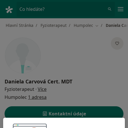
Hla
Co hledáte?
Hlavní Stránka
Fyzioterapeut
Humpolec
Daniela Ca
Změna města
Daniela Carvová Cert. MDT
o specializacích
Fyzioterapeut
·
Více
Humpolec
1 adresa
Kontaktní údaje