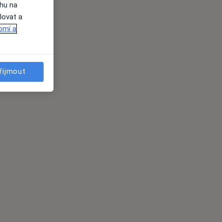
ahu na
lovat a
omí a
řijmout