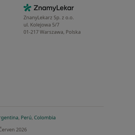
Kontakt
ZnamyLekar - Hlavní stránka
ZnanyLekarz Sp. z o.o.
ul. Kolejowa 5/7
01-217 Warszawa, Polska
e
é záložce
 v nové záložce
otevře v nové záložce
se otevře v nové záložce
se otevře v nové záložce
se otevře v nové záložce
rgentina
,
Perú
,
Colombia
 Červen 2026