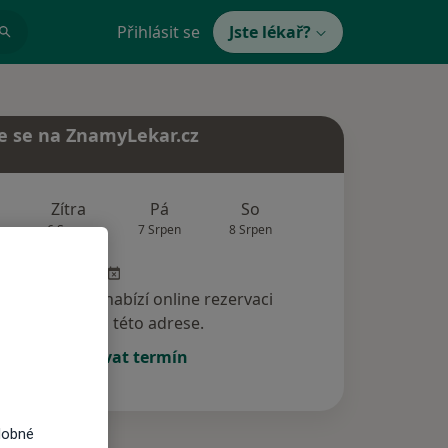
Přihlásit se
Jste lékař?
e se na ZnamyLekar.cz
Zítra
Pá
So
Ne
Po
6 Srpen
7 Srpen
8 Srpen
9 Srpen
10 Srp
specialista nenabízí online rezervaci
termínu na této adrese.
Rezervovat termín
dobné