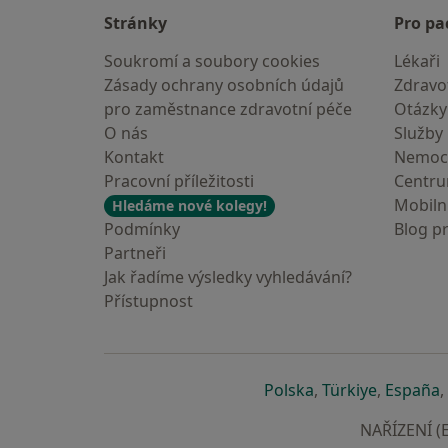
Stránky
Pro pa
Soukromí a soubory cookies
Lékaři
Zásady ochrany osobních údajů
Zdravot
pro zaměstnance zdravotní péče
Otázky
O nás
Služby
Kontakt
Nemoc
Pracovní příležitosti
Centr
Mobilní
Hledáme nové kolegy!
Podmínky
Blog p
Partneři
Jak řadíme výsledky vyhledávání?
Přístupnost
se otevře v nové 
se otevře
s
Polska
,
Türkiye
,
España
,
NAŘÍZENÍ (E