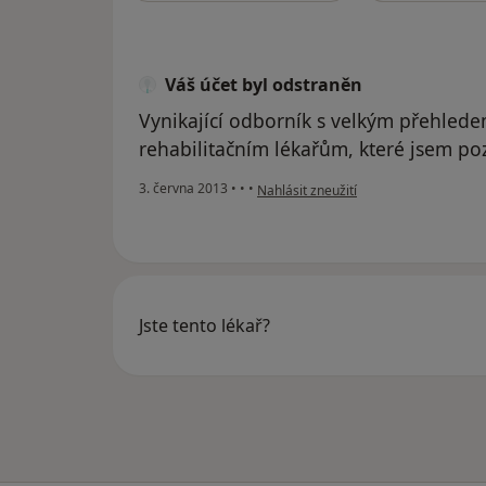
Váš účet byl odstraněn
Vynikající odborník s velkým přehledem
rehabilitačním lékařům, které jsem po
podle názoru uživatele Váš účet byl o
3. června 2013
•
•
•
Nahlásit zneužití
Jste tento lékař?