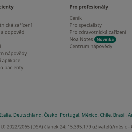
cienty
Pro profesionály
Ceník
nická zařízení
Pro specialisty
 a odpovědi
Pro zdravotnická zařízení
Noa Notes
Novinka
i
Centrum nápovědy
um nápovědy
 aplikace
ro pacienty
záložce
 v nové záložce
e otevře v nové záložce
se otevře v nové záložce
se otevře v nové záložce
se otevře v nové záložce
se otevře v nové záložc
se otevře v nov
se otevře
se 
Italia
,
Deutschland
,
Česko
,
Portugal
,
México
,
Chile
,
Brasil
,
A
U) 2022/2065 (DSA) článek 24: 15.395.179 uživatelů/měsíc -