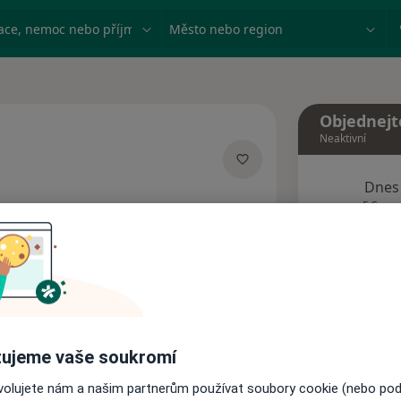
ace, nemoc nebo příjmení
Město nebo region
Objednejt
Neaktivní
cializacích
Dnes
5 Srpen
Tento 
Rezervovat termín
ujeme vaše soukromí
Názory pacientů (1)
ovolujete nám a našim partnerům používat soubory cookie (nebo po