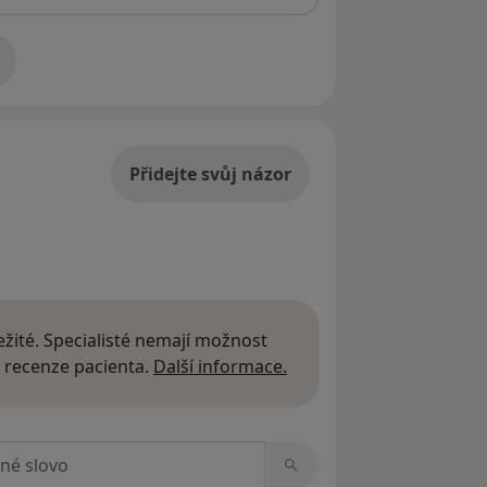
adrese
Přidejte svůj názor
žité. Specialisté nemají možnost
Další informace o názor
 recenze pacienta.
Další informace.
zorech