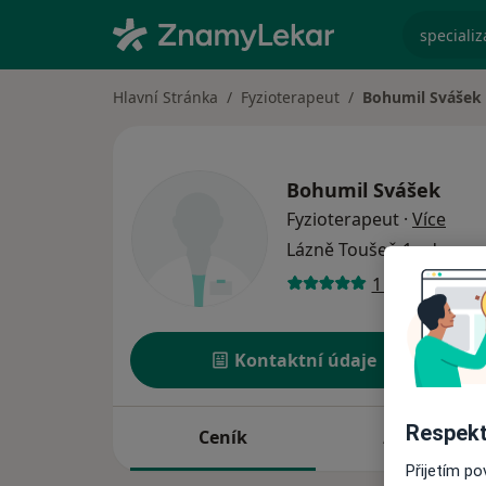
specializ
Hlavní Stránka
Fyzioterapeut
Bohumil Svášek
Bohumil Svášek
o spe
Fyzioterapeut
·
Více
Lázně Toušeň
1 adresa
1 názor
Kontaktní údaje
Respekt
Ceník
Adresy
Přijetím p