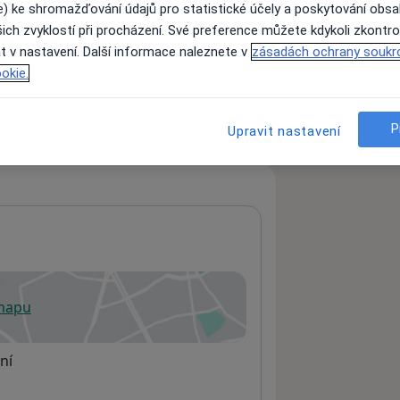
e) ke shromažďování údajů pro statistické účely a poskytování obs
ich zvyklostí při procházení. Své preference můžete kdykoli zkontro
t v nastavení. Další informace naleznete v
zásadách ochrany soukr
ách nejsou k dispozici
okie.
ádné informace o svých službách.
P
Upravit nastavení
 mapu
 otevře v nové záložce
ní