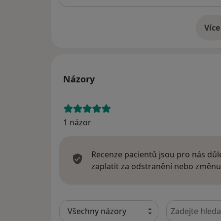
Více
o 
Názory
1 názor
Recenze pacientů jsou pro nás důle
zaplatit za odstranění nebo změnu
Hledejte v ná