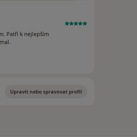
. Patří k nejlepším
znal.
dstraněn
Upravit nebo spravovat profil