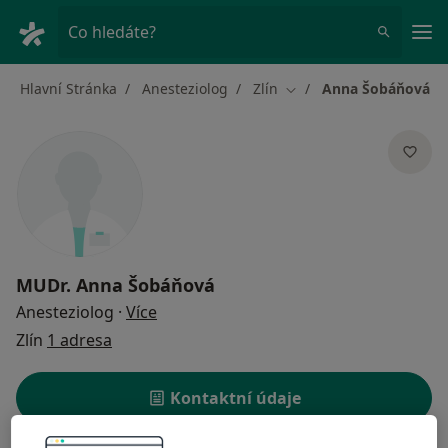
Hla
Co hledáte?
Hlavní Stránka
Anesteziolog
Zlín
Anna Šobáňová
Změna města
MUDr.
Anna Šobáňová
o specializacích
Anesteziolog
·
Více
Zlín
1 adresa
Kontaktní údaje