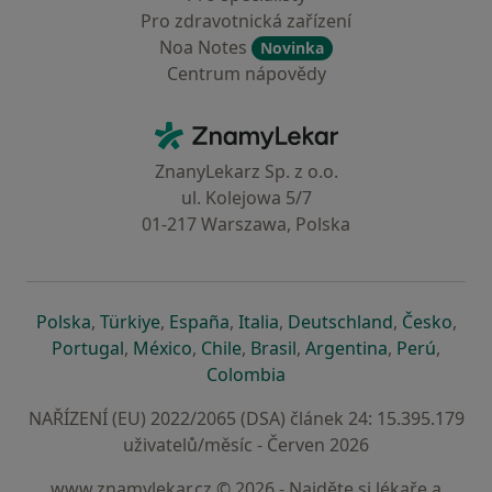
Pro zdravotnická zařízení
Noa Notes
Novinka
Centrum nápovědy
Kontakt
ZnamyLekar - Hlavní stránka
ZnanyLekarz Sp. z o.o.
ul. Kolejowa 5/7
01-217 Warszawa, Polska
se otevře v nové záložce
se otevře v nové záložce
se otevře v nové záložce
se otevře v nové záložce
se otevře v 
se o
Polska
,
Türkiye
,
España
,
Italia
,
Deutschland
,
Česko
,
se otevře v nové záložce
se otevře v nové záložce
se otevře v nové záložce
se otevře v nové záložc
se otevře v 
se ote
Portugal
,
México
,
Chile
,
Brasil
,
Argentina
,
Perú
,
se otevře v nové záložce
Colombia
NAŘÍZENÍ (EU) 2022/2065 (DSA) článek 24: 15.395.179
uživatelů/měsíc - Červen 2026
www.znamylekar.cz © 2026 - Najděte si lékaře a