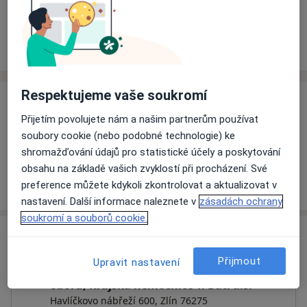
Rezervovat termín
Ceník
Adresy
Názory pacientů
Respektujeme vaše soukromí
Ceník
Přijetím povolujete nám a našim partnerům používat
Informace o službách a cenách nejsou k dispozici
soubory cookie (nebo podobné technologie) ke
Tento specialista ještě nepřidával žádné informace o
shromažďování údajů pro statistické účely a poskytování
svých službách.
obsahu na základě vašich zvyklostí při procházení. Své
preference můžete kdykoli zkontrolovat a aktualizovat v
nastavení. Další informace naleznete v
zásadách ochrany
soukromí a souborů cookie.
Adresa
Přijmout
Upravit nastavení
Oddělení intenzivní péče operačních
oborů, Krajská nemocnice T. Bati a.s.
Havlíčkovo nábřeží 600,
Zlín
76275