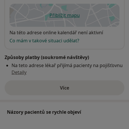
Přiblížit mapu
se otevře v nové záložce
Dostupnost
Na této adrese online kalendář není aktivní
Co mám v takové situaci udělat?
Způsoby platby (soukromé návštěvy)
Na teto adrese lékař přijímá pacienty na pojišťovnu
Detaily
Více
o adrese
Názory pacientů se rychle objeví