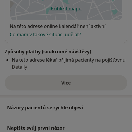
Přiblížit mapu
se otevře v nové záložce
Dostupnost
Na této adrese online kalendář není aktivní
Co mám v takové situaci udělat?
Způsoby platby (soukromé návštěvy)
Na teto adrese lékař přijímá pacienty na pojišťovnu
Detaily
Více
o adrese
Názory pacientů se rychle objeví
Napište svůj první názor