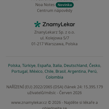
Noa Notes
Novinka
Centrum nápovědy
Kontakt
ZnamyLekar - Hlavní stránka
ZnanyLekarz Sp. z o.o.
ul. Kolejowa 5/7
01-217 Warszawa, Polska
se otevře v nové záložce
se otevře v nové záložce
se otevře v nové záložce
se otevře v nové záložce
se otevře v 
se o
Polska
,
Türkiye
,
España
,
Italia
,
Deutschland
,
Česko
,
se otevře v nové záložce
se otevře v nové záložce
se otevře v nové záložce
se otevře v nové záložc
se otevře v 
se ote
Portugal
,
México
,
Chile
,
Brasil
,
Argentina
,
Perú
,
se otevře v nové záložce
Colombia
NAŘÍZENÍ (EU) 2022/2065 (DSA) článek 24: 15.395.179
uživatelů/měsíc - Červen 2026
www.znamylekar.cz © 2026 - Najděte si lékaře a
objednejte se