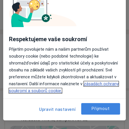
Rezervovat termín
Ceník
Adresy
Názory pacientů
Respektujeme vaše soukromí
Ceník
Přijetím povolujete nám a našim partnerům používat
Informace o službách a cenách nejsou k dispozici
soubory cookie (nebo podobné technologie) ke
Tento specialista ještě nepřidával žádné informace o
shromažďování údajů pro statistické účely a poskytování
svých službách.
obsahu na základě vašich zvyklostí při procházení. Své
preference můžete kdykoli zkontrolovat a aktualizovat v
nastavení. Další informace naleznete v
zásadách ochrany
soukromí a souborů cookie.
Adresa
Přijmout
Upravit nastavení
Šumperská nemocnice
Nerudova 41/640,
Šumperk
787 52