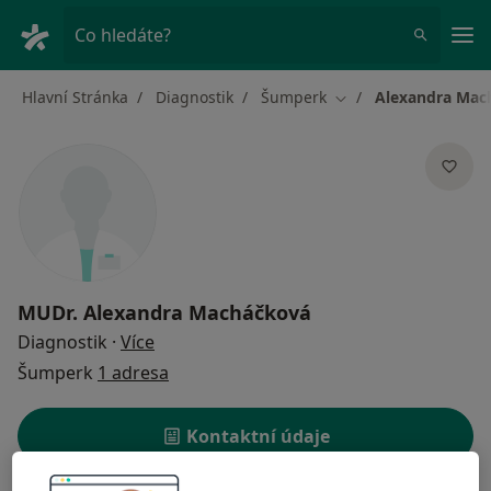
Hla
Co hledáte?
Hlavní Stránka
Diagnostik
Šumperk
Alexandra Mac
Změna města
MUDr.
Alexandra Macháčková
o specializacích
Diagnostik
·
Více
Šumperk
1 adresa
Kontaktní údaje