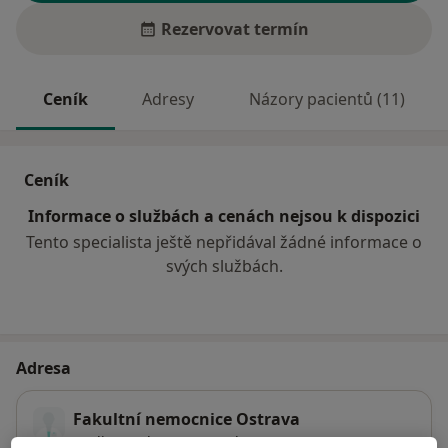
Rezervovat termín
Ceník
Adresy
Názory pacientů (11)
Ceník
Informace o službách a cenách nejsou k dispozici
Tento specialista ještě nepřidával žádné informace o
svých službách.
Adresa
Fakultní nemocnice Ostrava
17. listopadu 1790,
Poruba
,
Ostrava
708 00