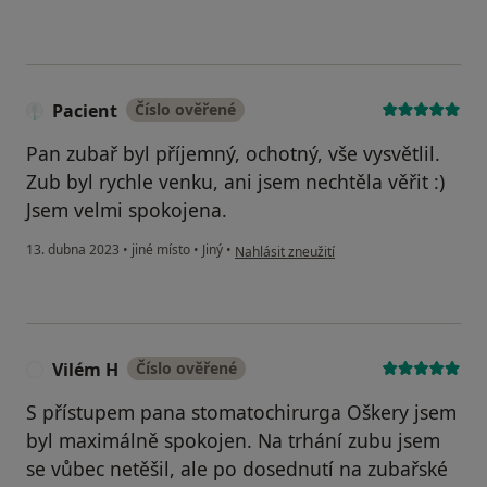
Pacient
Číslo ověřené
Pan zubař byl příjemný, ochotný, vše vysvětlil.
Zub byl rychle venku, ani jsem nechtěla věřit :)
Jsem velmi spokojena.
podle názoru uživatele Pacient
13. dubna 2023
•
jiné místo
•
Jiný
•
Nahlásit zneužití
Vilém H
Číslo ověřené
V
S přístupem pana stomatochirurga Oškery jsem
byl maximálně spokojen. Na trhání zubu jsem
se vůbec netěšil, ale po dosednutí na zubařské