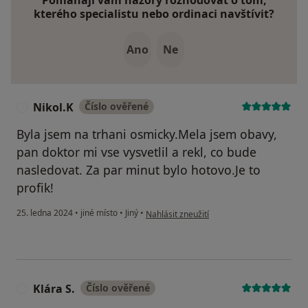
Pomáhají vám názory rozhodovat o tom,
kterého specialistu nebo ordinaci navštívit?
Ano
Ne
Nikol.K
Číslo ověřené
N
Byla jsem na trhani osmicky.Mela jsem obavy,
pan doktor mi vse vysvetlil a rekl, co bude
nasledovat. Za par minut bylo hotovo.Je to
profik!
podle názoru uživatele Nikol.K
25. ledna 2024
•
jiné místo
•
Jiný
•
Nahlásit zneužití
Klára S.
Číslo ověřené
K