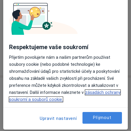
Přiblížit mapu
se otevře v nové záložce
Dostupnost
Na této adrese online kalendář není aktivní
Co mám v takové situaci udělat?
Respektujeme vaše soukromí
Přijetím povolujete nám a našim partnerům používat
Více
soubory cookie (nebo podobné technologie) ke
o adrese
shromažďování údajů pro statistické účely a poskytování
obsahu na základě vašich zvyklostí při procházení. Své
preference můžete kdykoli zkontrolovat a aktualizovat v
Názory
nastavení. Další informace naleznete v
zásadách ochrany
soukromí a souborů cookie.
Přidejte svůj názor
Přijmout
Upravit nastavení
11 názorů