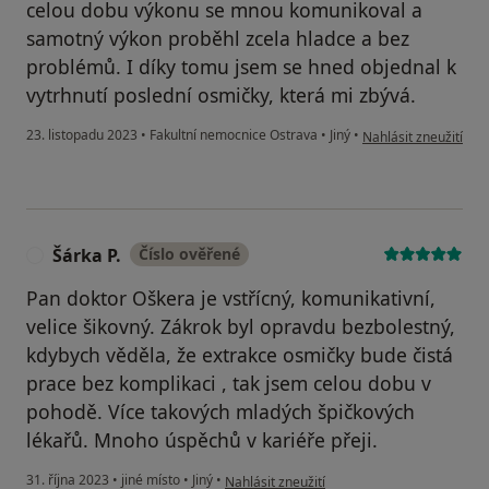
celou dobu výkonu se mnou komunikoval a
samotný výkon proběhl zcela hladce a bez
problémů. I díky tomu jsem se hned objednal k
vytrhnutí poslední osmičky, která mi zbývá.
podle názoru uživatel
23. listopadu 2023
•
Fakultní nemocnice Ostrava
•
Jiný
•
Nahlásit zneužití
Šárka P.
Číslo ověřené
Š
Pan doktor Oškera je vstřícný, komunikativní,
velice šikovný. Zákrok byl opravdu bezbolestný,
kdybych věděla, že extrakce osmičky bude čistá
prace bez komplikaci , tak jsem celou dobu v
pohodě. Více takových mladých špičkových
lékařů. Mnoho úspěchů v kariéře přeji.
podle názoru uživatele Šárka P.
31. října 2023
•
jiné místo
•
Jiný
•
Nahlásit zneužití