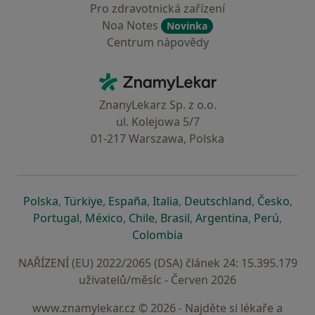
Pro zdravotnická zařízení
Noa Notes
Novinka
Centrum nápovědy
Kontakt
ZnamyLekar - Hlavní stránka
ZnanyLekarz Sp. z o.o.
ul. Kolejowa 5/7
01-217 Warszawa, Polska
se otevře v nové záložce
se otevře v nové záložce
se otevře v nové záložce
se otevře v nové záložce
se otevře v 
se o
Polska
,
Türkiye
,
España
,
Italia
,
Deutschland
,
Česko
,
se otevře v nové záložce
se otevře v nové záložce
se otevře v nové záložce
se otevře v nové záložc
se otevře v 
se ote
Portugal
,
México
,
Chile
,
Brasil
,
Argentina
,
Perú
,
se otevře v nové záložce
Colombia
NAŘÍZENÍ (EU) 2022/2065 (DSA) článek 24: 15.395.179
uživatelů/měsíc - Červen 2026
www.znamylekar.cz © 2026 - Najděte si lékaře a