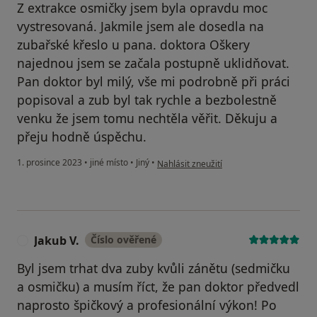
Z extrakce osmičky jsem byla opravdu moc
vystresovaná. Jakmile jsem ale dosedla na
zubařské křeslo u pana. doktora Oškery
najednou jsem se začala postupně uklidňovat.
Pan doktor byl milý, vše mi podrobně při práci
popisoval a zub byl tak rychle a bezbolestně
venku že jsem tomu nechtěla věřit. Děkuju a
přeju hodně úspěchu.
podle názoru uživatele Klára S.
1. prosince 2023
•
jiné místo
•
Jiný
•
Nahlásit zneužití
Jakub V.
Číslo ověřené
J
Byl jsem trhat dva zuby kvůli zánětu (sedmičku
a osmičku) a musím říct, že pan doktor předvedl
naprosto špičkový a profesionální výkon! Po