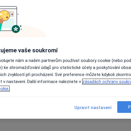
ujeme vaše soukromí
ovolujete nám a našim partnerům používat soubory cookie (nebo po
e) ke shromažďování údajů pro statistické účely a poskytování obs
ich zvyklostí při procházení. Své preference můžete kdykoli zkontro
t v nastavení. Další informace naleznete v
zásadách ochrany soukr
okie.
P
Upravit nastavení