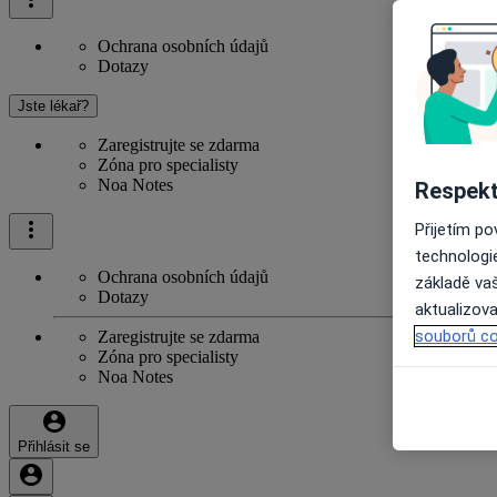
Ochrana osobních údajů
Dotazy
Jste lékař?
Zaregistrujte se zdarma
Zóna pro specialisty
Noa Notes
Respekt
Přijetím p
technologi
Ochrana osobních údajů
základě vaš
Dotazy
aktualizova
souborů co
Zaregistrujte se zdarma
Zóna pro specialisty
Noa Notes
Přihlásit se