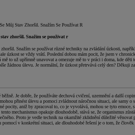
e Můj Stav Zhoršil. Snažím Se Používat R
tav zhoršil. Snažím se používat r
 zhoršil. Snažím se používat různé techniky na zvládání úzkosti, např
úzkost se vždy vrátí. Poslední dobou mám pocit, že jsem v chronické 
á mě to už upřímně unavovat a omezuje mě to v práci i doma, kde děti t
íše žádnou úlevu. Je normální, že úzkost přetrvává celý den? Děkuji 
běžně. Je dobře, že používáte dechová cvičení, uzemnění a další coping
ohou přinést úlevu a pomoci zvládnout náročnou situaci, ale samy o so
ocity, aniž by zpracoval to, co je vyvolává, mohou se tyto emoce, stre
yž se tento mechanismus opakuje dlouhodobě, stává se, že organismus zů
pečného. Proto je vedle technik na okamžité zklidnění důležité věnovat
omocí v konkrétní situaci, ale dlouhodobé řešení je o tom, že člověk p