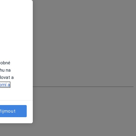
dobné
ahu na
lovat a
omí a
řijmout