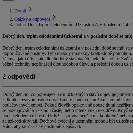
Domů
Otázky a odpovědi
Dobrý Den, Trpím Celodenními Úzkostmi A V Poslední Době S
Dobrý den, trpím celodenními úzkostmi a v poslední době se můj s
Dobrý den, trpím celodenními úzkostmi a v poslední době se můj stav
doporučované postupy. Tyto metody mi někdy krátkodobě pomohou, ale 
záchvat jako dříve, ale dlouhodobý stav napětí, neklidu a obav. Začín
běžné techniky nepřinášejí dlouhodobou úlevu a poslední dobou už sp
2 odpovědi
Dobrý den, to, co popisujete, se u úzkostných stavů objevuje poměrně 
zklidnit stresovou reakci organismu v daném okamžiku. Jinými slovy m
potlačovaných emocí. Pokud člověk opakovaně pouze tlumí nepříjemné p
se později vrátí a většinou častěji nebo intenzivněji než dříve. Kd
pocit celodenní úzkosti, i když se zrovna neděje nic konkrétně nebez
za úzkostí skrývají. Dechová cvičení a uzemnění mohou být užitečnou p
Vám, aby se Váš stav postupně zlepšoval.