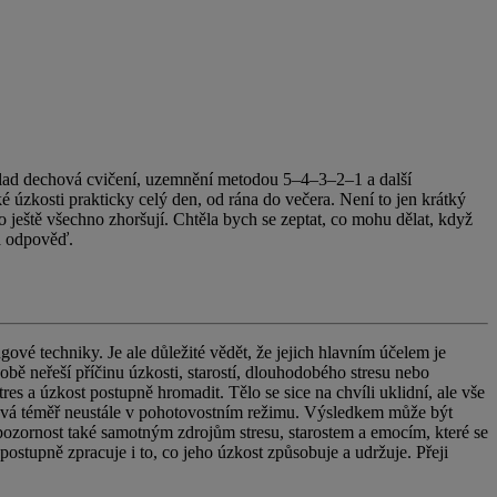
íklad dechová cvičení, uzemnění metodou 5–4–3–2–1 a další
úzkosti prakticky celý den, od rána do večera. Není to jen krátký
o ještě všechno zhoršují. Chtěla bych se zeptat, co mohu dělat, když
za odpověď.
ové techniky. Je ale důležité vědět, že jejich hlavním účelem je
bě neřeší příčinu úzkosti, starostí, dlouhodobého stresu nebo
s a úzkost postupně hromadit. Tělo se sice na chvíli uklidní, ale vše
stává téměř neustále v pohotovostním režimu. Výsledkem může být
 pozornost také samotným zdrojům stresu, starostem a emocím, které se
ostupně zpracuje i to, co jeho úzkost způsobuje a udržuje. Přeji