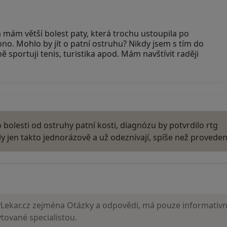
 mám větší bolest paty, která trochu ustoupila po
ono. Mohlo by jít o patní ostruhu? Nikdy jsem s tím do
ě sportuji tenis, turistika apod. Mám navštívit raději
bolesti od ostruhy patní kosti, diagnózu by potvrdilo rtg
ily jen takto jednorázově a už odeznívají, spíše než provede
ekar.cz zejména Otázky a odpovědi, má pouze informativní
ované specialistou.