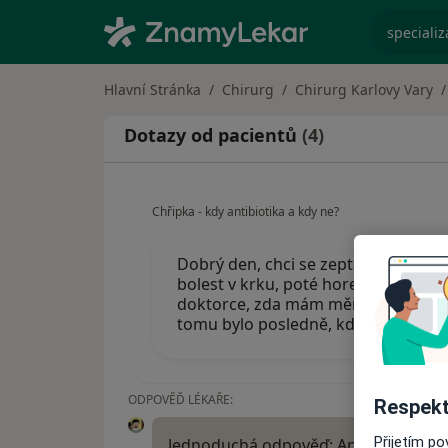
specializ
Hlavní Stránka
Chirurg
Chirurg Karlovy Vary
Dotazy od pacientů
(4)
Chřipka - kdy antibiotika a kdy ne?
Dobrý den, chci se zeptat na jiný n
bolest v krku, poté horečka 38,4, bol
doktorce, zda mám měřit cestu do o
tomu bylo posledně, kdy…
ODPOVĚĎ LÉKAŘE:
Respekt
Přijetím p
Jednoduchá odpověď: Antibiotika se př