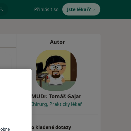
Přihlásit se
Jste lékař?
Autor
MUDr. Tomáš Gajar
Chirurg,
Praktický lékař
Často kladené dotazy
dobné