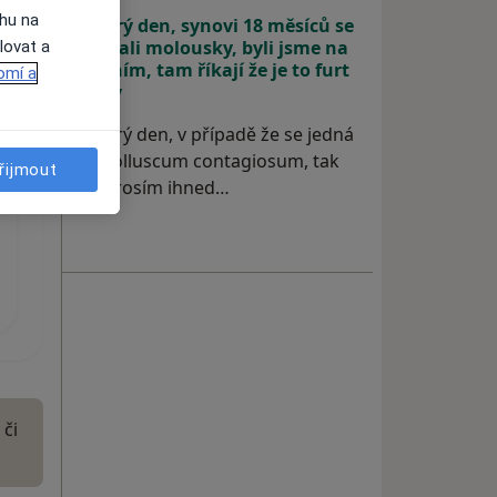
ahu na
Dobrý den, synovi 18 měsíců se
udělali molousky, byli jsme na
lovat a
kožním, tam říkají že je to furt
omí a
okey
Dobrý den, v případě že se jedná
o molluscum contagiosum, tak
řijmout
se prosím ihned…
 či