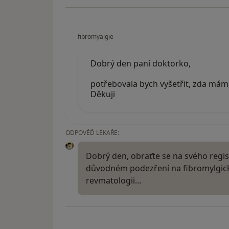
fibromyalgie
Dobrý den paní doktorko,
potřebovala bych vyšetřit, zda mám
Děkuji
ODPOVĚĎ LÉKAŘE:
Dobrý den, obraťte se na svého regist
důvodném podezření na fibromylgick
revmatologii…