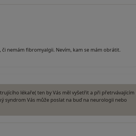
, či nemám fibromyalgii. Nevím, kam se mám obrátit.
rujícího lékaře( ten by Vás měl vyšetřit a při přetrvávajícím
ý syndrom Vás může poslat na buď na neurologii nebo