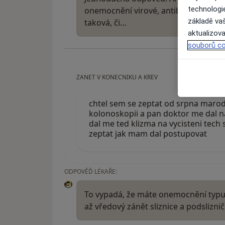
technologi
onemocnění virové, antibiotika by ne
základě vaš
taková, či…
aktualizova
souborů co
ZANET V KONECNIKU A KREV
chtel sem se zeptat od srpna marodi
kolonoskopii a pan doktor me dal n
dal me ted klizma na vycisteni tech 
zeptat jak mam dal postupovat
ODPOVĚĎ LÉKAŘE:
To vypadá, že máte onemocnění typu C
až vředový zánět sliznice a podslizni