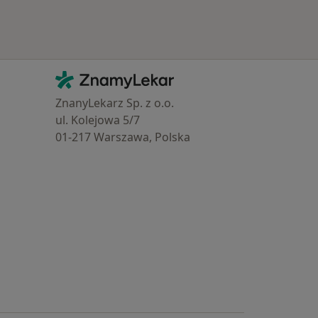
Kontakt
ZnamyLekar - Hlavní stránka
ZnanyLekarz Sp. z o.o.
ul. Kolejowa 5/7
01-217 Warszawa, Polska