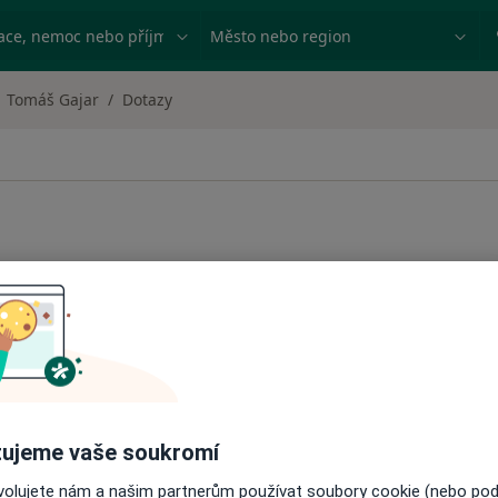
ace, nemoc nebo příjmení
Město nebo region
Tomáš Gajar
Dotazy
ázor praktického lékaře. Onemocněla jsem, nejdřív pouze
est svalů a celého těla, slabost.. a tak jsem volala
rdinace, ne aby mě opět poslala domů s Vincentkou (jak
ujeme vaše soukromí
ovolujete nám a našim partnerům používat soubory cookie (nebo po
edepisují na bakteriální infekce a jelikož je chřipka