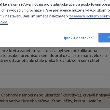
e) ke shromažďování údajů pro statistické účely a poskytování obs
zabrala. Otázkou může být, zda je to u Vás chřipka jako
ich zvyklostí při procházení. Své preference můžete kdykoli zkontro
t v nastavení. Další informace naleznete v
zásadách ochrany soukr
okie.
P
Upravit nastavení
m z krvi a zanetem ve stolici a byl sem nekolikrat na
a to asakol prednison sem dobral uz a jeste mam zeloze a
strev od zanetu ale stale unika krev tak sem sem chtel
rohnovi nemoci nebo ulcerózní kolitidy-t.j. krvavě hnisavý
čního vaziva tlustého střeva. Krom léčby, kterou uvádíte…