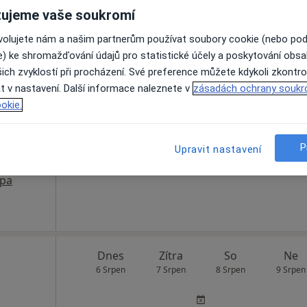
é nad Labem
•
Mapa
ujeme vaše soukromí
ovolujete nám a našim partnerům používat soubory cookie (nebo po
e) ke shromažďování údajů pro statistické účely a poskytování obs
ich zvyklostí při procházení. Své preference můžete kdykoli zkontro
Dnes
Zítra
So
Ne
t v nastavení. Další informace naleznete v
zásadách ochrany soukr
6 Srpen
7 Srpen
8 Srpen
9 Srpen
okie.
Online rezervace termínu není k dispozic
P
Upravit nastavení
Rezervovat termín
pa
Dnes
Zítra
So
Ne
6 Srpen
7 Srpen
8 Srpen
9 Srpen