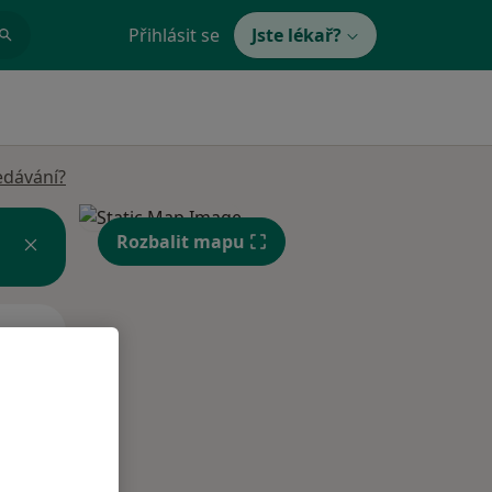
Přihlásit se
Jste lékař?
edávání?
Rozbalit mapu
Po
Út
St
10 Srpen
11 Srpen
12 Srpen
i