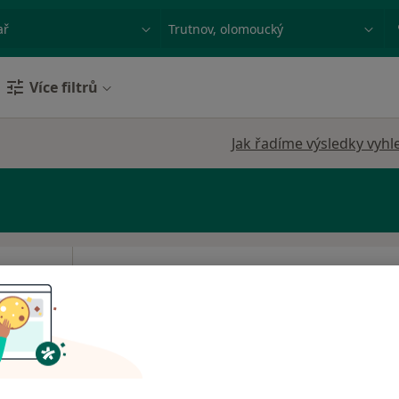
ace, nemoc nebo příjmení
Město nebo region
Více filtrů
Jak řadíme výsledky vyhl
larová
Dnes
Zítra
So
Ne
6 Srpen
7 Srpen
8 Srpen
9 Srpen
Online rezervace termínu není k dispozic
Rezervovat termín