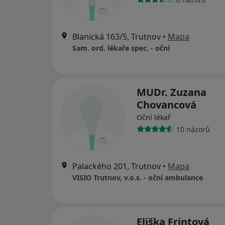
Blanická 163/5, Trutnov
•
Mapa
Sam. ord. lékaře spec. - oční
MUDr. Zuzana
Chovancová
Oční lékař
10 názorů
Palackého 201, Trutnov
•
Mapa
VISIO Trutnov, v.o.s. - oční ambulance
Eliška Frintová