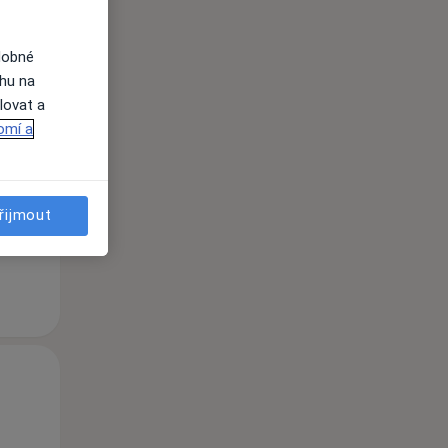
dobné
ahu na
lovat a
Po
Út
St
omí a
10 Srpen
11 Srpen
12 Srpen
i
řijmout
Po
Út
St
10 Srpen
11 Srpen
12 Srpen