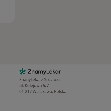
Kontakt
ZnamyLekar - Hlavní stránka
ZnanyLekarz Sp. z o.o.
ul. Kolejowa 5/7
01-217 Warszawa, Polska