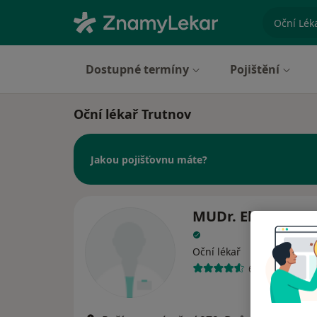
specializ
Dostupné termíny
Pojištění
Oční lékař Trutnov
Jakou pojišťovnu máte?
MUDr. Elena Zayd
Oční lékař
6 názorů