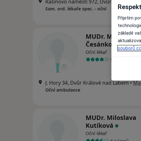
Rašínovo náměstí 972, Dvůr Králov
Respekt
Sam. ord. lékaře spec. - oční
Přijetím p
technologi
základě vaš
MUDr. Marcela
aktualizova
Česánková
souborů co
Oční lékař
9 názorů
J. Hory 34, Dvůr Králové nad Labem
•
Ma
Oční ambulance
MUDr. Miloslava
Kutíková
Oční lékař
6 názorů