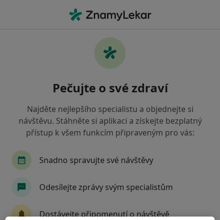
Hla
Závislosti • Havlíčkův Brod, vysočina
Filtry
• 1
Mapa
Závislosti Havlíčkův Brod
Pečujte o své zdraví
Jak řadíme výsledky vyhledávání?
Najděte nejlepšího specialistu a objednejte si
návštěvu. Stáhněte si aplikaci a získejte bezplatný
Jakého specialistu hledáte?
přístup k všem funkcím připraveným pro vás:
Psycholog
Psychoterapeut
Snadno spravujte své návštěvy
Odesílejte zprávy svým specialistům
Dostávejte připomenutí o návštěvě