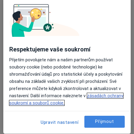
Průměrné hodnocení na Apple a Play Store 4.5
Mgr. Lucie Sedláčková
·
Více
Psycholog
Rozkošská 2322 - PNHB oddělení 14, Havlíčkův Brod
•
Mapa
Mgr. Lucie Sedláčková
Respektujeme vaše soukromí
Psychologické poradenství
od 1 500 kč
Přijetím povolujete nám a našim partnerům používat
Tento specialista nenabízí online rezervaci termínu na této adrese.
soubory cookie (nebo podobné technologie) ke
shromažďování údajů pro statistické účely a poskytování
Rezervovat termín
obsahu na základě vašich zvyklostí při procházení. Své
preference můžete kdykoli zkontrolovat a aktualizovat v
nastavení. Další informace naleznete v
zásadách ochrany
soukromí a souborů cookie.
Přijmout
Upravit nastavení