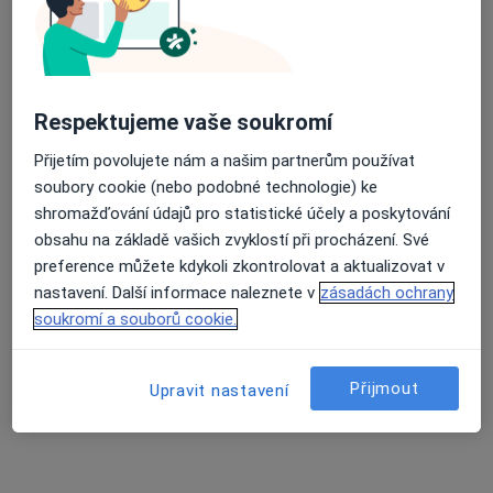
Průměrné hodnocení na Apple a Play Store 4.5
MUDr. Jan Zlatohlavý
·
Více
Ortoped, Chirurg
Respektujeme vaše soukromí
30 názorů
Přijetím povolujete nám a našim partnerům používat
Legionářů 514, Praha
•
Mapa
soubory cookie (nebo podobné technologie) ke
Specializovaná ambulance pro chirurgii ruky a zápěstí
shromažďování údajů pro statistické účely a poskytování
Konzultace
od 1 200 kč
obsahu na základě vašich zvyklostí při procházení. Své
preference můžete kdykoli zkontrolovat a aktualizovat v
Tento specialista nenabízí online rezervaci termínu na této adrese.
nastavení. Další informace naleznete v
zásadách ochrany
soukromí a souborů cookie.
Rezervovat termín
Přijmout
Upravit nastavení