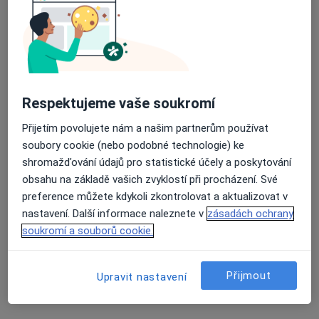
Průměrné hodnocení na Apple a Play Store 4.5
Bc. Gabriela Votavová
·
Více
Fyzioterapeut
Bolevecká 34, Plzeň
•
Mapa
Respektujeme vaše soukromí
Fyzioterapeutická ordinace Plzeň
Přijetím povolujete nám a našim partnerům používat
Tento specialista nenabízí online rezervaci termínu na této adrese.
soubory cookie (nebo podobné technologie) ke
shromažďování údajů pro statistické účely a poskytování
Rezervovat termín
obsahu na základě vašich zvyklostí při procházení. Své
preference můžete kdykoli zkontrolovat a aktualizovat v
nastavení. Další informace naleznete v
zásadách ochrany
soukromí a souborů cookie.
Přijmout
Upravit nastavení