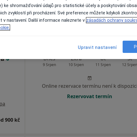
e) ke shromažďování údajů pro statistické účely a poskytování obs
Rezervovat termín
ich zvyklostí při procházení. Své preference můžete kdykoli zkontro
NHB oddělení 14, Havlíčkův Brod
•
Mapa
t v nastavení. Další informace naleznete v
zásadách ochrany soukr
okie.
 1 500 kč
P
Upravit nastavení
vá
Dnes
Zítra
Út
St
9 Srpen
10 Srpen
11 Srpen
12 Srpe
Online rezervace termínu není k dispozic
Rezervovat termín
pa
od 900 kč