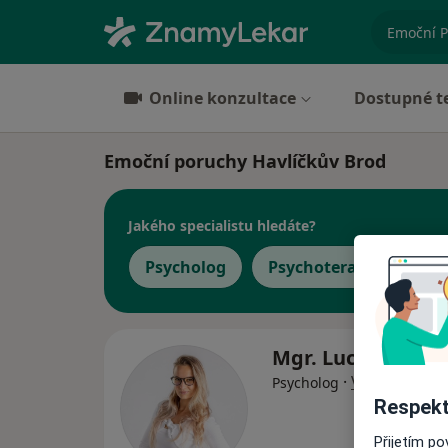
specializ
Online konzultace
Dostupné t
Emoční poruchy Havlíčkův Brod
Jakého specialistu hledáte?
Psycholog
Psychoterapeut
Mgr. Lucie Sedlá
·
Více
Psycholog
Respekt
Přijetím p