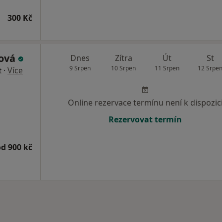
300 Kč
ková
Dnes
Zítra
Út
St
9 Srpen
10 Srpen
11 Srpen
12 Srpe
·
Více
t
Online rezervace termínu není k dispozic
Rezervovat termín
od 900 kč