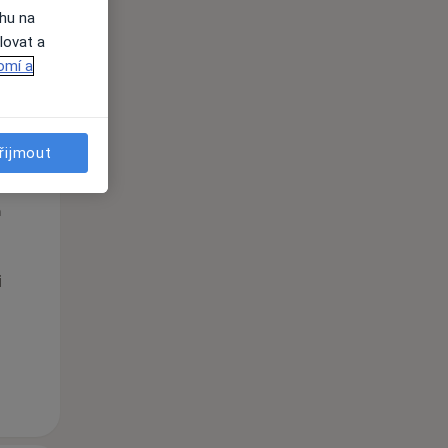
ahu na
lovat a
omí a
řijmout
Čt
Pá
So
n
13 Srpen
14 Srpen
15 Srpen
i