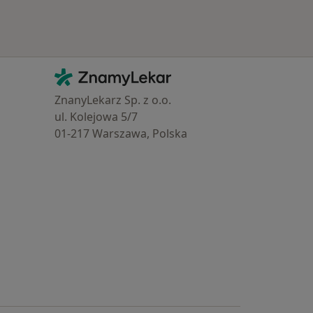
Kontakt
ZnamyLekar - Hlavní stránka
ZnanyLekarz Sp. z o.o.
ul. Kolejowa 5/7
01-217 Warszawa, Polska