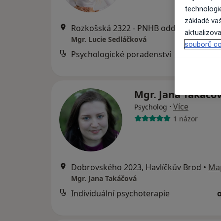
technologi
základě vaš
Rozkošská 2322 - P
aktualizova
Mgr. Lucie Sedláčková
souborů co
Psychologické poradenství
od
Mgr. Jana Takáčo
·
Více
Psycholog
1 názor
Dobrovského 2023, Havlíčkův Brod
•
Ma
Mgr. Jana Takáčová
Individuální psychoterapie